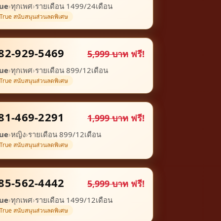
ue
›
ทุกเพศ
›
รายเดือน 1499/24เดือน
True สนับสนุนส่วนลดพิเศษ
82-929-5469
5,999 บาท
ฟรี!
ue
›
ทุกเพศ
›
รายเดือน 899/12เดือน
True สนับสนุนส่วนลดพิเศษ
81-469-2291
1,999 บาท
ฟรี!
ue
›
หญิง
›
รายเดือน 899/12เดือน
True สนับสนุนส่วนลดพิเศษ
85-562-4442
5,999 บาท
ฟรี!
ue
›
ทุกเพศ
›
รายเดือน 1499/12เดือน
True สนับสนุนส่วนลดพิเศษ