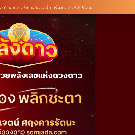
วง
ทำนายเบอร์
ถามสมเจตน์
เบอร์มงคล
เบอร์VIP
ติดต่อ