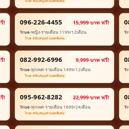
True สนับสนุนส่วนลดพิเศษ
096-226-4455
0
รี!
15,999 บาท
ฟรี!
True
›
หญิง
›
รายเดือน 1199/12เดือน
Tr
True สนับสนุนส่วนลดพิเศษ
082-992-6996
0
รี!
9,999 บาท
ฟรี!
True
›
ทุกเพศ
›
รายเดือน 1499/12เดือน
Tr
True สนับสนุนส่วนลดพิเศษ
095-962-8282
0
รี!
22,999 บาท
ฟรี!
True
›
ทุกเพศ
›
รายเดือน 1699/24เดือน
Tr
True สนับสนุนส่วนลดพิเศษ