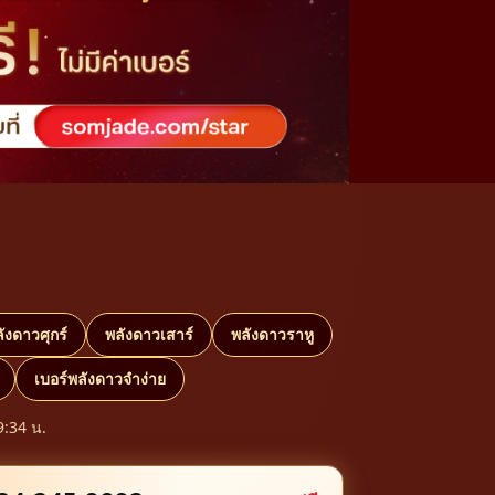
ังดาวศุกร์
พลังดาวเสาร์
พลังดาวราหู
เบอร์พลังดาวจำง่าย
9:34 น.