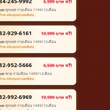
84-245-9992
5,999 บาท
ฟรี!
ue
›
ทุกเพศ
›
รายเดือน 1199/12เดือน
True สนับสนุนส่วนลดพิเศษ
82-929-6161
19,999 บาท
ฟรี!
ue
›
ทุกเพศ
›
รายเดือน 1499/12เดือน
True สนับสนุนส่วนลดพิเศษ
82-952-5666
6,500 บาท
ฟรี!
ue
›
ชาย
›
รายเดือน 1499/12เดือน
True สนับสนุนส่วนลดพิเศษ
82-992-6969
19,999 บาท
ฟรี!
ue
›
ทุกเพศ
›
รายเดือน 1499/12เดือน