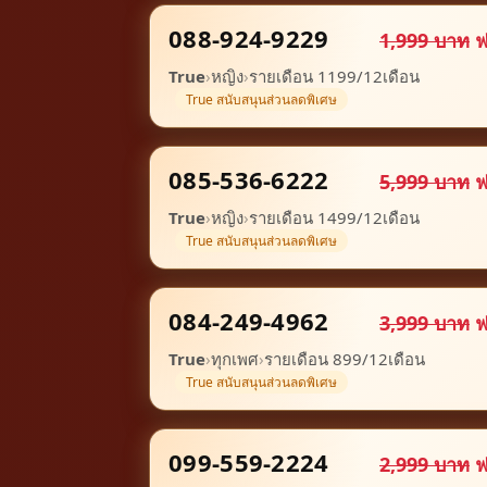
088-924-9229
1,999 บาท
ฟ
True
›
หญิง
›
รายเดือน 1199/12เดือน
True สนับสนุนส่วนลดพิเศษ
085-536-6222
5,999 บาท
ฟ
True
›
หญิง
›
รายเดือน 1499/12เดือน
True สนับสนุนส่วนลดพิเศษ
084-249-4962
3,999 บาท
ฟ
True
›
ทุกเพศ
›
รายเดือน 899/12เดือน
True สนับสนุนส่วนลดพิเศษ
099-559-2224
2,999 บาท
ฟ