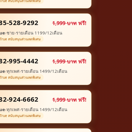
True สนับสนุนส่วนลดพิเศษ
85-528-9292
1,999 บาท
ฟรี!
ue
›
ชาย
›
รายเดือน 1199/12เดือน
True สนับสนุนส่วนลดพิเศษ
82-995-4442
1,999 บาท
ฟรี!
ue
›
ทุกเพศ
›
รายเดือน 1499/12เดือน
True สนับสนุนส่วนลดพิเศษ
82-924-6662
1,999 บาท
ฟรี!
ue
›
ทุกเพศ
›
รายเดือน 1499/12เดือน
True สนับสนุนส่วนลดพิเศษ