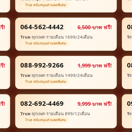
True สนับสนุนส่วนลดพิเศษ
064-562-4442
0
รี!
6,500 บาท
ฟรี!
True
›
ทุกเพศ
›
รายเดือน 1699/24เดือน
Tr
True สนับสนุนส่วนลดพิเศษ
088-992-9266
0
รี!
1,999 บาท
ฟรี!
True
›
ทุกเพศ
›
รายเดือน 1499/24เดือน
Tr
True สนับสนุนส่วนลดพิเศษ
082-692-4469
0
รี!
9,999 บาท
ฟรี!
True
›
ทุกเพศ
›
รายเดือน 899/12เดือน
Tr
True สนับสนุนส่วนลดพิเศษ