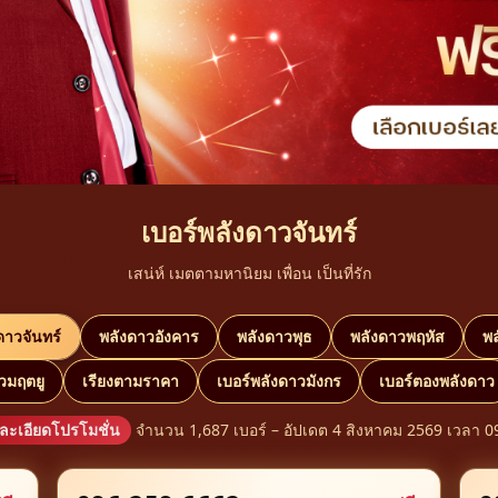
เบอร์พลังดาวจันทร์
เสน่ห์ เมตตามหานิยม เพื่อน เป็นที่รัก
ดาวจันทร์
พลังดาวอังคาร
พลังดาวพุธ
พลังดาวพฤหัส
พล
วมฤตยู
เรียงตามราคา
เบอร์พลังดาวมังกร
เบอร์ตองพลังดาว
ละเอียดโปรโมชั่น
จำนวน 1,687 เบอร์ – อัปเดต 4 สิงหาคม 2569 เวลา 0