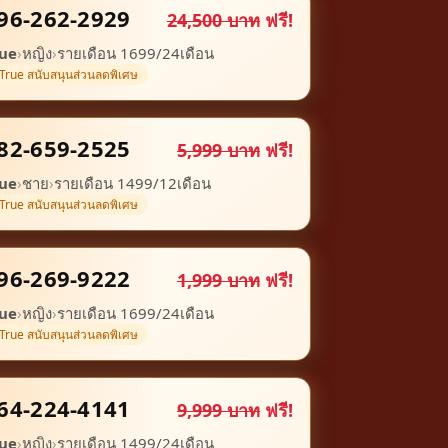
96-262-2929
24,500 บาท
ฟรี!
ue
›
หญิง
›
รายเดือน 1699/24เดือน
True สนับสนุนส่วนลดพิเศษ
82-659-2525
5,999 บาท
ฟรี!
ue
›
ชาย
›
รายเดือน 1499/12เดือน
True สนับสนุนส่วนลดพิเศษ
96-269-9222
1,999 บาท
ฟรี!
ue
›
หญิง
›
รายเดือน 1699/24เดือน
True สนับสนุนส่วนลดพิเศษ
64-224-4141
9,999 บาท
ฟรี!
ue
›
หญิง
›
รายเดือน 1499/24เดือน