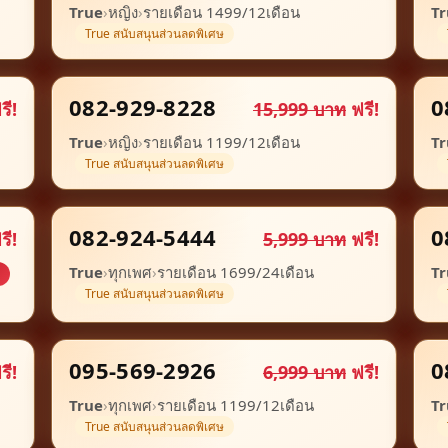
True
›
หญิง
›
รายเดือน 1499/12เดือน
Tr
True สนับสนุนส่วนลดพิเศษ
082-929-8228
0
รี!
15,999 บาท
ฟรี!
True
›
หญิง
›
รายเดือน 1199/12เดือน
Tr
True สนับสนุนส่วนลดพิเศษ
082-924-5444
0
รี!
5,999 บาท
ฟรี!
True
›
ทุกเพศ
›
รายเดือน 1699/24เดือน
Tr
True สนับสนุนส่วนลดพิเศษ
095-569-2926
0
รี!
6,999 บาท
ฟรี!
True
›
ทุกเพศ
›
รายเดือน 1199/12เดือน
Tr
True สนับสนุนส่วนลดพิเศษ