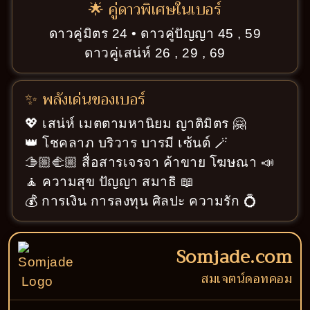
🌟 คู่ดาวพิเศษในเบอร์
ดาวคู่มิตร 24 • ดาวคู่ปัญญา 45 , 59
ดาวคู่เสน่ห์ 26 , 29 , 69
✨ พลังเด่นของเบอร์
💖 เสน่ห์ เมตตามหานิยม ญาติมิตร 🤗
👑 โชคลาภ บริวาร บารมี เซ้นต์ 🪄
🫱🏼‍🫲🏼 สื่อสารเจรจา ค้าขาย โฆษณา 📣
🧘 ความสุข ปัญญา สมาธิ 📖
💰 การเงิน การลงทุน ศิลปะ ความรัก 💍
Somjade.com
สมเจตน์ดอทคอม