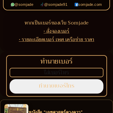
@somjade
@somjade91
somjade.com
หากเป็นเบอร์ของเว็บ Somjade
• สั่งจองเบอร์
• รายละเอียดเบอร์ เพศ เครือข่าย ราคา
ทำนายเบอร์
หนังสือ “เลขศาสตร์ดวงดาว”