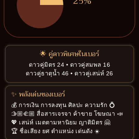
25%
🌟 คู่ดาวพิเศษในเบอร์
ดาวคู่มิตร 24 • ดาวคู่สมพล 16
ดาวคู่ธาตุน้ำ 46 • ดาวคู่เสน่ห์ 26
✨ พลังเด่นของเบอร์
💰 การเงิน การลงทุน ศิลปะ ความรัก 💍
🫱🏼‍🫲🏼 สื่อสารเจรจา ค้าขาย โฆษณา 📣
💖 เสน่ห์ เมตตามหานิยม ญาติมิตร 🤗
🏆 ชื่อเสียง ยศ ตำแหน่ง เด่นดัง ☀️