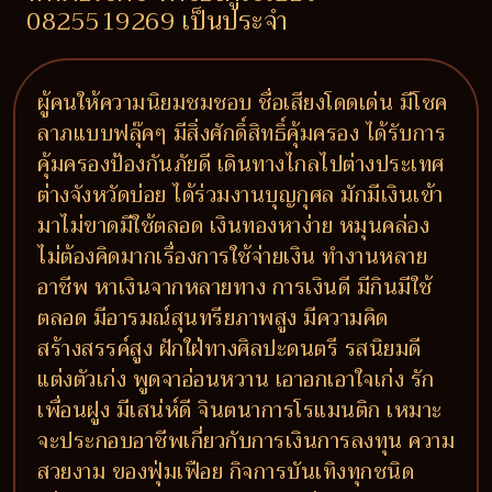
0825519269 เป็นประจำ
ผู้คนให้ความนิยมชมชอบ ชื่อเสียงโดดเด่น มีโชค
ลาภแบบฟลุ๊คๆ มีสิ่งศักดิ์สิทธิ์คุ้มครอง ได้รับการ
คุ้มครองป้องกันภัยดี เดินทางไกลไปต่างประเทศ
ต่างจังหวัดบ่อย ได้ร่วมงานบุญกุศล มักมีเงินเข้า
มาไม่ขาดมีใช้ตลอด เงินทองหาง่าย หมุนคล่อง
ไม่ต้องคิดมากเรื่องการใช้จ่ายเงิน ทำงานหลาย
อาชีพ หาเงินจากหลายทาง การเงินดี มีกินมีใช้
ตลอด มีอารมณ์สุนทรียภาพสูง มีความคิด
สร้างสรรค์สูง ฝักใฝ่ทางศิลปะดนตรี รสนิยมดี
แต่งตัวเก่ง พูดจาอ่อนหวาน เอาอกเอาใจเก่ง รัก
เพื่อนฝูง มีเสน่ห์ดี จินตนาการโรแมนติก เหมาะ
จะประกอบอาชีพเกี่ยวกับการเงินการลงทุน ความ
สวยงาม ของฟุ่มเฟือย กิจการบันเทิงทุกชนิด