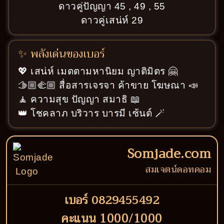
ดาวคู่ปัญญา 45 , 49 , 55
ดาวคู่เสน่ห์ 29
✨ พลังเด่นของเบอร์
💖 เสน่ห์ เมตตามหานิยม ญาติมิตร 🤗
🫱🏼‍🫲🏼 สื่อสารเจรจา ค้าขาย โฆษณา 📣
🧘 ความสุข ปัญญา สมาธิ 📖
👑 โชคลาภ บริวาร บารมี เซ้นต์ 🪄
Somjade.com
สมเจตน์ดอทคอม
เบอร์ 0829455492
คะแนน 1000/1000