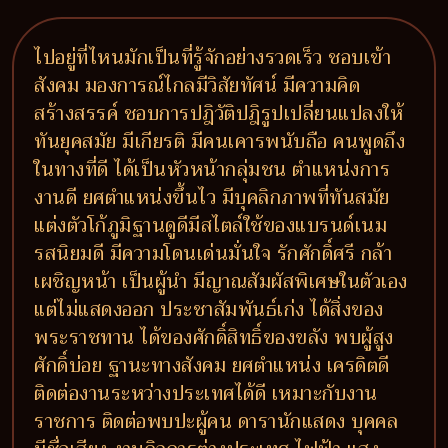
ไปอยู่ที่ไหนมักเป็นที่รู้จักอย่างรวดเร็ว ชอบเข้า
สังคม มองการณ์ไกลมีวิสัยทัศน์ มีความคิด
สร้างสรรค์ ชอบการปฎิวัติปฎิรูปเปลี่ยนแปลงให้
ทันยุคสมัย มีเกียรติ มีคนเคารพนับถือ คนพูดถึง
ในทางที่ดี ได้เป็นหัวหน้ากลุ่มชน ตำแหน่งการ
งานดี ยศตำแหน่งขึ้นไว มีบุคลิกภาพที่ทันสมัย
แต่งตัวโก้ภูมิฐานดูดีมีสไตล์ใช้ของแบรนด์เนม
รสนิยมดี มีความโดนเด่นมั่นใจ รักศักดิ์ศรี กล้า
เผชิญหน้า เป็นผู้นำ มีญาณสัมผัสพิเศษในตัวเอง
แต่ไม่แสดงออก ประชาสัมพันธ์เก่ง ได้สิ่งของ
พระราชทาน ได้ของศักดิ์สิทธิ์ของขลัง พบผู้สูง
ศักดิ์บ่อย ฐานะทางสังคม ยศตำแหน่ง เครดิตดี
ติดต่องานระหว่างประเทศได้ดี เหมาะกับงาน
ราชการ ติดต่อพบปะผู้คน ดารานักแสดง บุคคล