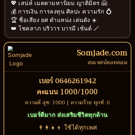
💖 เสน่ห์ เมตตามหานิยม ญาติมิตร 🤗
💰 การเงิน การลงทุน ศิลปะ ความรัก 💍
🏆 ชื่อเสียง ยศ ตำแหน่ง เด่นดัง ☀️
👑 โชคลาภ บริวาร บารมี เซ้นต์ 🪄
Somjade.com
สมเจตน์ดอทคอม
เบอร์ 0646261942
คะแนน 1000/1000
ความดี สุข: 1000 | ความร้าย ทุกข์: 0
เบอร์ดีมาก ส่งเสริมชีวิตทุกด้าน
👨‍👩‍👧‍👦 ใช้ได้ทุกเพศ