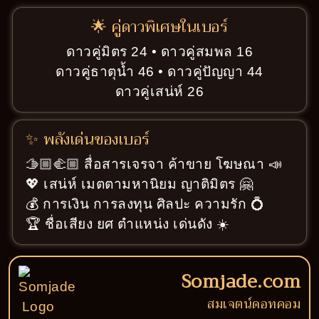
🌟 คู่ดาวพิเศษในเบอร์
ดาวคู่มิตร 24 • ดาวคู่สมพล 16
ดาวคู่ธาตุน้ำ 46 • ดาวคู่ปัญญา 44
ดาวคู่เสน่ห์ 26
✨ พลังเด่นของเบอร์
🫱🏼‍🫲🏼 สื่อสารเจรจา ค้าขาย โฆษณา 📣
💖 เสน่ห์ เมตตามหานิยม ญาติมิตร 🤗
💰 การเงิน การลงทุน ศิลปะ ความรัก 💍
🏆 ชื่อเสียง ยศ ตำแหน่ง เด่นดัง ☀️
Somjade.com
สมเจตน์ดอทคอม