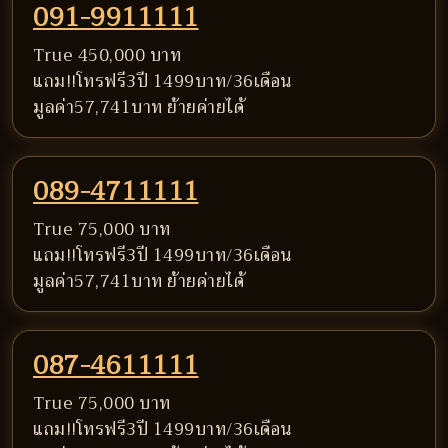
091-9911111
True 450,000 บาท
แถม!!โทรฟรี3ปี 1499บาท/36เดือน
มูลค่า57,741บาท ย้ายค่ายได้
089-4711111
True 75,000 บาท
แถม!!โทรฟรี3ปี 1499บาท/36เดือน
มูลค่า57,741บาท ย้ายค่ายได้
087-4611111
True 75,000 บาท
แถม!!โทรฟรี3ปี 1499บาท/36เดือน