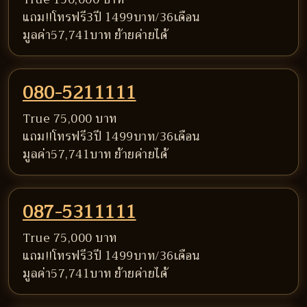
แถม!!โทรฟรี3ปี 1499บาท/36เดือน
มูลค่า57,741บาท ย้ายค่ายได้
080-5211111
True 75,000 บาท
แถม!!โทรฟรี3ปี 1499บาท/36เดือน
มูลค่า57,741บาท ย้ายค่ายได้
087-5311111
True 75,000 บาท
แถม!!โทรฟรี3ปี 1499บาท/36เดือน
มูลค่า57,741บาท ย้ายค่ายได้