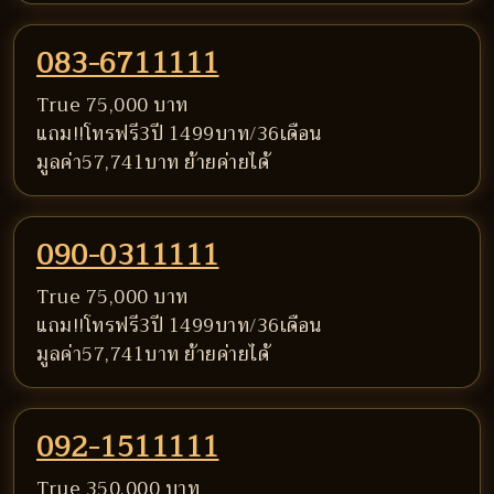
083-6711111
True 75,000 บาท
แถม!!โทรฟรี3ปี 1499บาท/36เดือน
มูลค่า57,741บาท ย้ายค่ายได้
090-0311111
True 75,000 บาท
แถม!!โทรฟรี3ปี 1499บาท/36เดือน
มูลค่า57,741บาท ย้ายค่ายได้
092-1511111
True 350,000 บาท