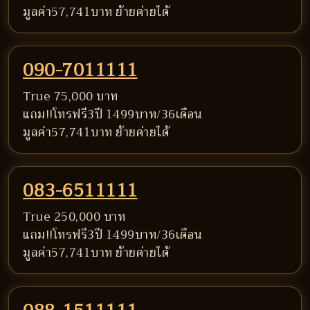
มูลค่า57,741บาท ย้ายค่ายได้
090-7011111
True 75,000 บาท
แถม!!โทรฟรี3ปี 1499บาท/36เดือน
มูลค่า57,741บาท ย้ายค่ายได้
083-6511111
True 250,000 บาท
แถม!!โทรฟรี3ปี 1499บาท/36เดือน
มูลค่า57,741บาท ย้ายค่ายได้