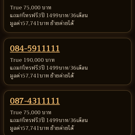
True 75,000 บาท
แถม!!โทรฟรี3ปี 1499บาท/36เดือน
มูลค่า57,741บาท ย้ายค่ายได้
084-5911111
True 190,000 บาท
แถม!!โทรฟรี3ปี 1499บาท/36เดือน
มูลค่า57,741บาท ย้ายค่ายได้
087-4311111
True 75,000 บาท
แถม!!โทรฟรี3ปี 1499บาท/36เดือน
มูลค่า57,741บาท ย้ายค่ายได้