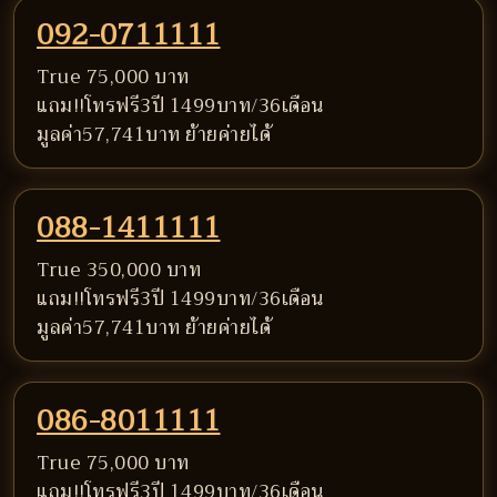
092-0711111
True 75,000 บาท
แถม!!โทรฟรี3ปี 1499บาท/36เดือน
มูลค่า57,741บาท ย้ายค่ายได้
088-1411111
True 350,000 บาท
แถม!!โทรฟรี3ปี 1499บาท/36เดือน
มูลค่า57,741บาท ย้ายค่ายได้
086-8011111
True 75,000 บาท
แถม!!โทรฟรี3ปี 1499บาท/36เดือน