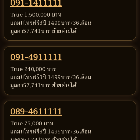
091-1411111
True 1,500,000 บาท
แถม!!โทรฟรี3ปี 1499บาท/36เดือน
มูลค่า57,741บาท ย้ายค่ายได้
091-4911111
True 240,000 บาท
แถม!!โทรฟรี3ปี 1499บาท/36เดือน
มูลค่า57,741บาท ย้ายค่ายได้
089-4611111
True 75,000 บาท
แถม!!โทรฟรี3ปี 1499บาท/36เดือน
มูลค่า57,741บาท ย้ายค่ายได้