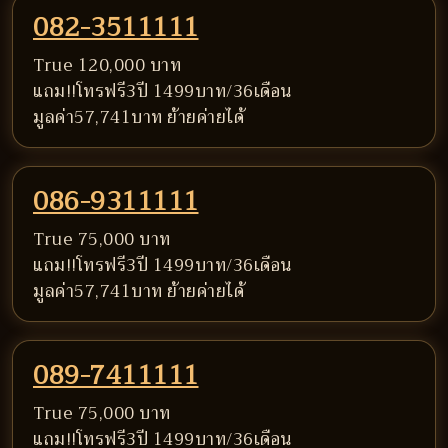
082-3511111
True 120,000 บาท
แถม!!โทรฟรี3ปี 1499บาท/36เดือน
มูลค่า57,741บาท ย้ายค่ายได้
086-9311111
True 75,000 บาท
แถม!!โทรฟรี3ปี 1499บาท/36เดือน
มูลค่า57,741บาท ย้ายค่ายได้
089-7411111
True 75,000 บาท
แถม!!โทรฟรี3ปี 1499บาท/36เดือน