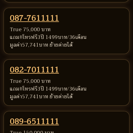
087-7611111
True 75,000 บาท
แถม!!โทรฟรี3ปี 1499บาท/36เดือน
มูลค่า57,741บาท ย้ายค่ายได้
082-7011111
True 75,000 บาท
แถม!!โทรฟรี3ปี 1499บาท/36เดือน
มูลค่า57,741บาท ย้ายค่ายได้
089-6511111
True 150,000 บาท