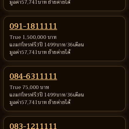
มูลค่า57,741บาท ย้ายค่ายได้
091-1811111
True 1,500,000 บาท
แถม!!โทรฟรี3ปี 1499บาท/36เดือน
มูลค่า57,741บาท ย้ายค่ายได้
084-6311111
True 75,000 บาท
แถม!!โทรฟรี3ปี 1499บาท/36เดือน
มูลค่า57,741บาท ย้ายค่ายได้
083-1211111