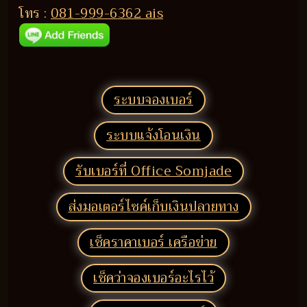
โทร :
081-999-6362 ais
ระบบจองเบอร์
ระบบแจ้งโอนเงิน
รับเบอร์ที่ Office Somjade
ส่งมอเตอร์ไซค์เก็บเงินปลายทาง
เช็คราคาเบอร์ เครือข่าย
เช็คว่าจองเบอร์อะไรไว้