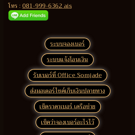
โทร :
081-999-6362 ais
ระบบจองเบอร์
ระบบแจ้งโอนเงิน
รับเบอร์ที่ Office Somjade
ส่งมอเตอร์ไซค์เก็บเงินปลายทาง
เช็คราคาเบอร์ เครือข่าย
เช็คว่าจองเบอร์อะไรไว้