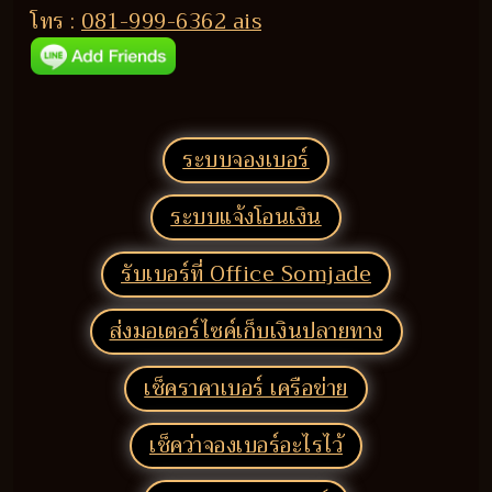
โทร :
081-999-6362 ais
ระบบจองเบอร์
ระบบแจ้งโอนเงิน
รับเบอร์ที่ Office Somjade
ส่งมอเตอร์ไซค์เก็บเงินปลายทาง
เช็คราคาเบอร์ เครือข่าย
เช็คว่าจองเบอร์อะไรไว้