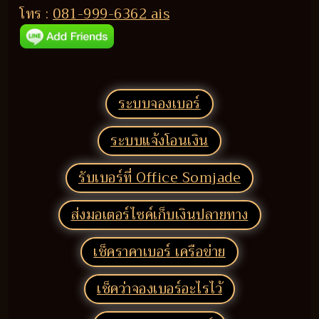
โทร :
081-999-6362 ais
ระบบจองเบอร์
ระบบแจ้งโอนเงิน
รับเบอร์ที่ Office Somjade
ส่งมอเตอร์ไซค์เก็บเงินปลายทาง
เช็คราคาเบอร์ เครือข่าย
เช็คว่าจองเบอร์อะไรไว้