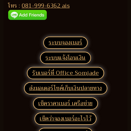
โทร :
081-999-6362 ais
ระบบจองเบอร์
ระบบแจ้งโอนเงิน
รับเบอร์ที่ Office Somjade
ส่งมอเตอร์ไซค์เก็บเงินปลายทาง
เช็คราคาเบอร์ เครือข่าย
เช็คว่าจองเบอร์อะไรไว้