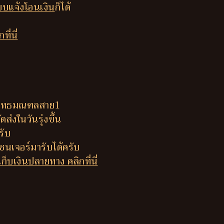
บแจ้งโอนเงิน
ก็ได้
ี่นี่
ี่พุทธมณฑลสาย1
ส่งในวันรุ่งขึ้น
รับ
นเจอร์มารับได้ครับ
็บเงินปลายทาง คลิกที่นี่