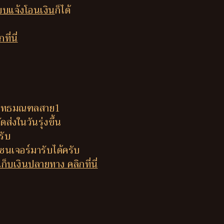
บแจ้งโอนเงิน
ก็ได้
ี่นี่
ี่พุทธมณฑลสาย1
ส่งในวันรุ่งขึ้น
รับ
นเจอร์มารับได้ครับ
็บเงินปลายทาง คลิกที่นี่