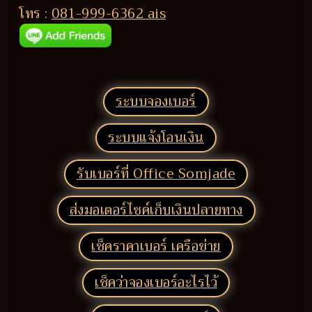
โทร :
081-999-6362 ais
ระบบจองเบอร์
ระบบแจ้งโอนเงิน
รับเบอร์ที่ Office Somjade
ส่งมอเตอร์ไซค์เก็บเงินปลายทาง
เช็คราคาเบอร์ เครือข่าย
เช็คว่าจองเบอร์อะไรไว้