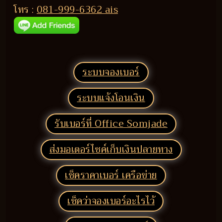
โทร :
081-999-6362 ais
ระบบจองเบอร์
ระบบแจ้งโอนเงิน
รับเบอร์ที่ Office Somjade
ส่งมอเตอร์ไซค์เก็บเงินปลายทาง
เช็คราคาเบอร์ เครือข่าย
เช็คว่าจองเบอร์อะไรไว้