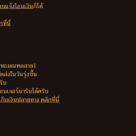
บแจ้งโอนเงิน
ก็ได้
ี่นี่
ี่พุทธมณฑลสาย1
ส่งในวันรุ่งขึ้น
รับ
นเจอร์มารับได้ครับ
็บเงินปลายทาง คลิกที่นี่