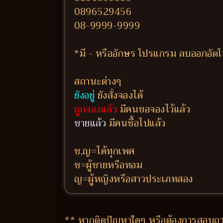
0896529456
08-9999-9999
*มี - หรืออักษร โปรแกรม ลบออกอัตโน
สถานะต่างๆ
ยังอยู่
ยังสั่งจองได้
ถูกจองแล้ว
มีคนขอจองไว้แล้ว
ขายแล้ว
มีคนซื้อไปแล้ว
ช,ญ=ได้ทุกเพศ
ช=ผู้ชายหรือทอม
ญ=ผู้หญิงหรือสาวประเภทสอง
** หากติดปัญหาใดๆ หรือต้องการสอบถาม