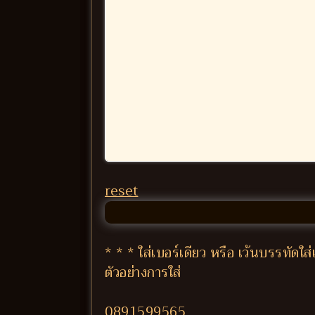
reset
* * * ใส่เบอร์เดียว หรือ เว้นบรรทัด
ตัวอย่างการใส่
0891599565