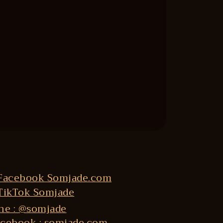
ne : @somjade
cebook : somjade.com