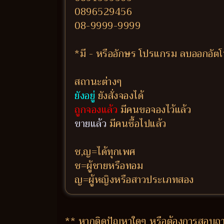
0896529456
08-9999-9999
*มี - หรืออักษร โปรแกรม ลบออกอัตโน
สถานะต่างๆ
ยังอยู่
ยังสั่งจองได้
ถูกจองแล้ว
มีคนขอจองไว้แล้ว
ขายแล้ว
มีคนซื้อไปแล้ว
ช,ญ=ได้ทุกเพศ
ช=ผู้ชายหรือทอม
ญ=ผู้หญิงหรือสาวประเภทสอง
** หากติดปัญหาใดๆ หรือต้องการสอบถาม