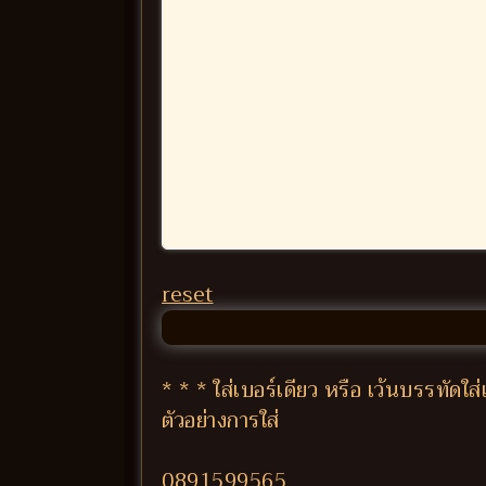
reset
* * * ใส่เบอร์เดียว หรือ เว้นบรรทัด
ตัวอย่างการใส่
0891599565