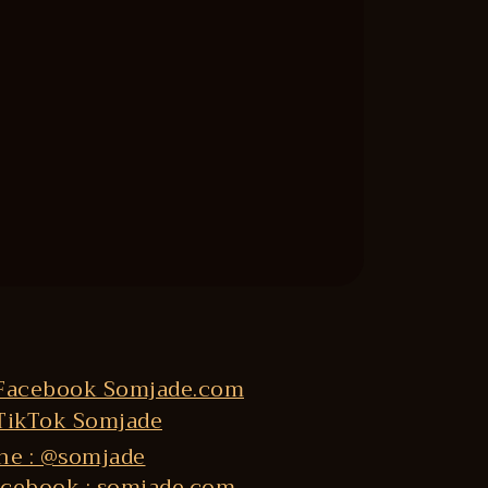
ne : @somjade
cebook : somjade.com