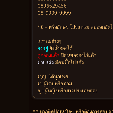
0896529456
08-9999-9999
*มี - หรืออักษร โปรแกรม ลบออกอัตโน
สถานะต่างๆ
ยังอยู่
ยังสั่งจองได้
ถูกจองแล้ว
มีคนขอจองไว้แล้ว
ขายแล้ว
มีคนซื้อไปแล้ว
ช,ญ=ได้ทุกเพศ
ช=ผู้ชายหรือทอม
ญ=ผู้หญิงหรือสาวประเภทสอง
** หากติดปัญหาใดๆ หรือต้องการสอบถาม