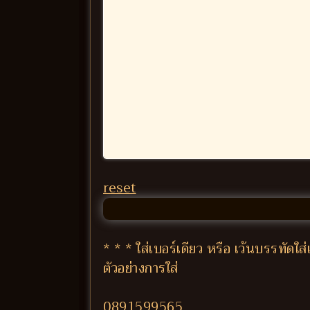
reset
* * * ใส่เบอร์เดียว หรือ เว้นบรรทัด
ตัวอย่างการใส่
0891599565