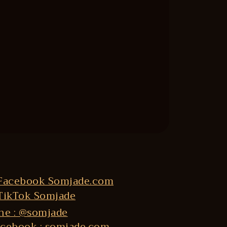
ne : @somjade
cebook : somjade.com