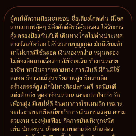
ผู้คนให้ความนิยมชมชอบ ชื่อเสียงโดดเด่น มีโชค
ลาภแบบฟลุ๊คๆ มีสิ่งศักดิ์สิทธิ์คุ้มครอง ได้รับการ
คุ้มครองป้องกันภัยดี เดินทางไกลไปต่างประเทศ
ต่างจังหวัดบ่อย ได้ร่วมงานบุญกุศล มักมีเงินเข้า
มาไม่ขาดมีใช้ตลอด เงินทองหาง่าย หมุนคล่อง
ไม่ต้องคิดมากเรื่องการใช้จ่ายเงิน ทำงานหลาย
อาชีพ หาเงินจากหลายทาง การเงินดี มีกินมีใช้
ตลอด มีอารมณ์สุนทรียภาพสูง มีความคิด
สร้างสรรค์สูง ฝักใฝ่ทางศิลปะดนตรี รสนิยมดี
แต่งตัวเก่ง พูดจาอ่อนหวาน เอาอกเอาใจเก่ง รัก
เพื่อนฝูง มีเสน่ห์ดี จินตนาการโรแมนติก เหมาะ
จะประกอบอาชีพเกี่ยวกับการเงินการลงทุน ความ
สวยงาม ของฟุ่มเฟือย กิจการบันเทิงทุกชนิด
เช่น นักลงทุน นักออกแบบตกแต่ง นักแสดง