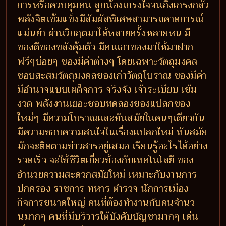
การหรือควบคุมคน ลูกน้องเกรงใจจนถึงเกรงกลัว
พลังจิตเข้มแข็งมีสัมผัสพิเศษสามารถคาดการณ์
แม่นยำ ผ่านวิกฤตมาได้หลายครั้งหลายหน มี
ของดีของขลังคุ้มตัว มีคนเอาของมาให้มาฝาก
ฟรีๆบ่อยๆ ของมีค่าต่างๆ โดยเฉพาะวัตถุมงคล
ชอบสะสมวัตถุมงคลของเก่าวัตถุโบราณ ของมีค่า
มีอำนาจแบบเผด็จการ จริงจัง เจ้าระเบียบ เข้ม
งวด พลังงานเยอะชอบทดลองของแปลกของ
ใหม่ๆ มีความโบราณและทันสมัยในคนๆเดียวกัน
มีความชอบความสนใจในเรื่องแปลกใหม่ ทันสมัย
มักจะติดตามข่าวสารอยู่เสมอ เรียนรู้อะไรได้อย่าง
รวดเร็ว จะใช้ชีวิตเกี่ยวข้องกับเทคโนโลยี ของ
อำนวยความสะดวกสมัยใหม่ เหมาะกับงานการ
ปกครอง ราชการ ทหาร ตำรวจ นักการเมือง
กิจการขนาดใหญ่ คนที่ต้องทำงานกับคนจำนว
นมากๆ คนที่มีบริวารใต้บังคับบัญชามากๆ เด่น