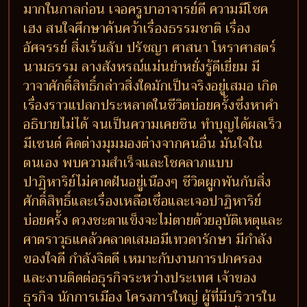
มากในกาลก่อน เจอครูบาอาจารย์ดี ความมีโชค
เฮง สนใจศึกษาค้นคว้าเรื่องธรรมชาติ เรื่อง
อัศจรรย์ สิ่งเร้นลับ ปรัชญา ศาสนา โหราศาสตร์
นามธรรม ลางสังหรณ์แม่นยำหยั่งรู้ดีเยี่ยม มี
วาจาศักดิ์สิทธิ์กล่าวสิ่งใดมักเป็นจริงอยู่เสมอ เกิด
เรื่องราวแปลกประหลาดในชีวิตบ่อยครั้งซึ่งหาคำ
อธิบายไม่ได้ จนเป็นความเคยชิน ทำบุญได้ผลเร็ว
มีเซนต์ คิดต่างมุมมองต่างจากคนอื่น มันใจใน
ตนเอง พบความสำเร็จและโชคลาภแบบ
ปาฏิหาริย์ไม่คาดฝันอยู่เนืองๆ ชีวิตผูกพันกับสิ่ง
ศักดิ์สิทธิ์และเรื่องเหลือเชื่อและเจอปาฏิหาริย์
บ่อยครั้ง ดวงชะตาแข็งจะไม่ตายด้วยอุบัติเหตุและ
ศาตราวุธแคล้วคลาดเสมอมีเทวดารักษา มีกำลัง
ของใจดี กำลังจิตดี เหมาะกับงานการปกครอง
และงานติดต่อธุรกิจระหว่างประเทศ เจ้าของ
ธุรกิจ นักการเมือง โครงการใหญ่ ผู้ที่มีบริวารใน