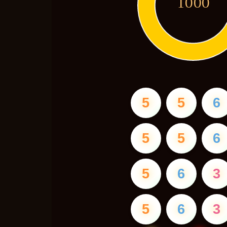
1000
5
5
6
5
5
6
5
6
3
5
6
3