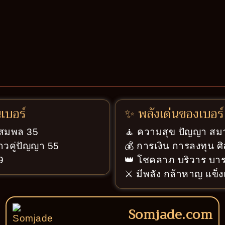
นเบอร์
✨ พลังเด่นของเบอร์
ู่สมพล 35
🧘 ความสุข ปัญญา สมา
าวคู่ปัญญา 55
💰 การเงิน การลงทุน ศ
9
👑 โชคลาภ บริวาร บารม
⚔️ มีพลัง กล้าหาญ แข็ง
Somjade.com