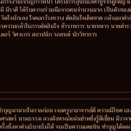
การงานเจริญก้าวหน้า ได้รับการอุปถัมภ์ค้ำชูจากผู้ใหญ่ แ
มี มีราศี ได้รับความร่วมมือจากคนจำนวนมาก เป็นตัวของตั
ย จิตใจนักเลง ใจคอกว้างขวาง ตัดสินใจเด็ดขาด กล้าออกคำส
รความกล้าในการตัดสินใจ ข้าราชการ นายทหาร นายตำรวจ ผ
เตอร์ วิศวะกร สถาปนิก รถยนต์ นักวิชาการ
ำบุญมามากในกาลก่อน เจอครูบาอาจารย์ดี ความมีโชค เฮง ส
าสตร์ นามธรรม ลางสังหรณ์แม่นยำหยั่งรู้ดีเยี่ยม มีวาจาศักด
ั้งซึ่งหาคำอธิบายไม่ได้ จนเป็นความเคยชิน ทำบุญได้ผลเร