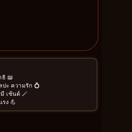
ธิ 📖
ิลปะ ความรัก 💍
ี เซ้นต์ 🪄
แรง 💪