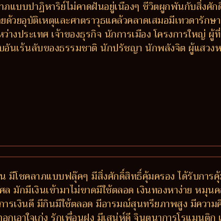
าฏิหาริย์ไม่คาดฝันอยู่เนืองๆ ชีวิตผูกพันกับสิ่งศักดิ์ส
ายด้วยอุบัติเหตุและศาตราวุธแคล้วคลาดเสมอมีเทวดารักษา 
่างประเทศ เจ้าของธุรกิจ นักการเมือง โครงการใหญ่ ผู้ท
อบอันเร้นลับของธรรมชาติ นักปรัชญา นักพลังจิต ผู้แส
 มีโชคลาภแบบฟลุ๊คๆ มีสิ่งศักดิ์สิทธิ์คุ้มครอง ได้รับการ
ล มักมีเงินเข้ามาไม่ขาดมีใช้ตลอด เงินทองหาง่าย หมุนคล่
เงินดี มีกินมีใช้ตลอด มีอารมณ์สุนทรียภาพสูง มีความคิ
าอกเอาใจเก่ง รักเพื่อนฝูง มีเสน่ห์ดี จินตนาการโรแมนติ