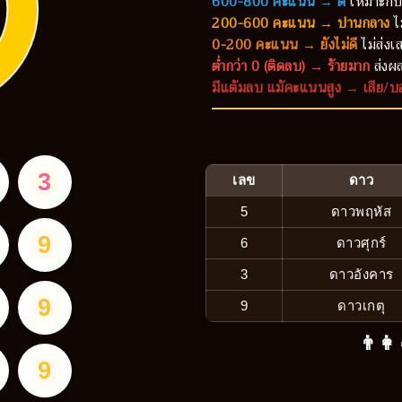
600-800 คะแนน → ดี
เหมาะกับ
200-600 คะแนน → ปานกลาง
ไ
0-200 คะแนน → ยังไม่ดี
ไม่ส่งเส
ต่ำกว่า 0 (ติดลบ) → ร้ายมาก
ส่งผล
มีแต้มลบ แม้คะแนนสูง → เสีย/บ
3
เลข
ดาว
5
ดาวพฤหัส
9
6
ดาวศุกร์
3
ดาวอังคาร
9
9
ดาวเกตุ
👨‍👩
9