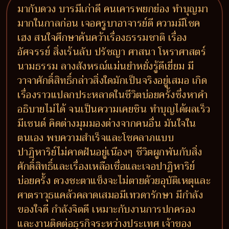
มากับดวง บารมีเก่าดี คนเคารพยกย่อง ทำบุญมา
มากในกาลก่อน เจอครูบาอาจารย์ดี ความมีโชค
เฮง สนใจศึกษาค้นคว้าเรื่องธรรมชาติ เรื่อง
อัศจรรย์ สิ่งเร้นลับ ปรัชญา ศาสนา โหราศาสตร์
นามธรรม ลางสังหรณ์แม่นยำหยั่งรู้ดีเยี่ยม มี
วาจาศักดิ์สิทธิ์กล่าวสิ่งใดมักเป็นจริงอยู่เสมอ เกิด
เรื่องราวแปลกประหลาดในชีวิตบ่อยครั้งซึ่งหาคำ
อธิบายไม่ได้ จนเป็นความเคยชิน ทำบุญได้ผลเร็ว
มีเซนต์ คิดต่างมุมมองต่างจากคนอื่น มันใจใน
ตนเอง พบความสำเร็จและโชคลาภแบบ
ปาฏิหาริย์ไม่คาดฝันอยู่เนืองๆ ชีวิตผูกพันกับสิ่ง
ศักดิ์สิทธิ์และเรื่องเหลือเชื่อและเจอปาฏิหาริย์
บ่อยครั้ง ดวงชะตาแข็งจะไม่ตายด้วยอุบัติเหตุและ
ศาตราวุธแคล้วคลาดเสมอมีเทวดารักษา มีกำลัง
ของใจดี กำลังจิตดี เหมาะกับงานการปกครอง
และงานติดต่อธุรกิจระหว่างประเทศ เจ้าของ