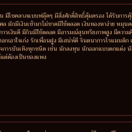
 มีโชคลาภแบบฟลุ๊คๆ มีสิ่งศักดิ์สิทธิ์คุ้มครอง ได้รับการ
ล มักมีเงินเข้ามาไม่ขาดมีใช้ตลอด เงินทองหาง่าย หมุนคล่
เงินดี มีกินมีใช้ตลอด มีอารมณ์สุนทรียภาพสูง มีความคิ
าอกเอาใจเก่ง รักเพื่อนฝูง มีเสน่ห์ดี จินตนาการโรแมนติ
การบันเทิงทุกชนิด เช่น นักลงทุน นักออกแบบตกแต่ง นักแ
ด้แต่ต้องเป็นของแพง