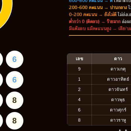
600-800 คะแนน → ดี
เหมาะกับ
200-600 คะแนน → ปานกลาง
ไ
0-200 คะแนน → ยังไม่ดี
ไม่ส่งเส
ต่ำกว่า 0 (ติดลบ) → ร้ายมาก
ส่งผล
มีแต้มลบ แม้คะแนนสูง → เสีย/บ
6
เลข
ดาว
9
ดาวเกตุ
6
1
ดาวอาทิตย์
2
ดาวจันทร์
8
4
ดาวพุธ
6
ดาวศุกร์
8
8
ดาวราหู