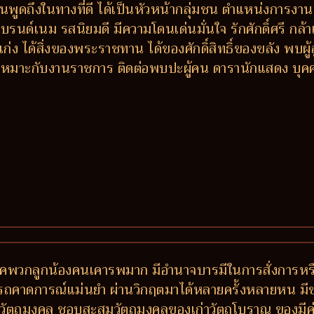
คนพูดถึงในทางที่ดี ได้เป็นหัวหน้ากลุ่มชน ตำแหน่งการงานด
งแบรนด์เนม รสนิยมดี มีความโดนเด่นมั่นใจ รักศักดิ์ศรี กล
่ง ได้สิ่งของพระราชทาน ได้ของศักดิ์สิทธิ์ของขลัง พบผู
ี เหมาะกับงานราชการ ติดต่อพบปะผู้คน ดารานักแสดง บุคค
พรรคพวกลูกน้องคนเคารพมาก มีอำนาจบารมีในการสั่งการห
มารถคาดการณ์แม่นยำ ผ่านวิกฤตมาได้หลายครั้งหลายหน มีข
วัตถุมงคล ชอบสะสมวัตถุมงคลของเก่าวัตถุโบราณ ของมีค่า