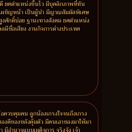
ี ยศตำแหน่งขึ้นไว มีบุคลิกภาพที่ทัน
้าเผชิญหน้า เป็นผู้นำ มีญาณสัมผัสพิเศษ
้สูงศักดิ์บ่อย ฐานะทางสังคม ยศตำแหน่ง
ลมีชื่อเสียง งานกิจการต่างประเทศ
รือควบคุมคน ลูกน้องเกรงใจจนถึงเกรง
องดีของขลังคุ้มตัว มีคนเอาของมาให้มา
 มีอำนาจแบบเผด็จการ จริงจัง เจ้า