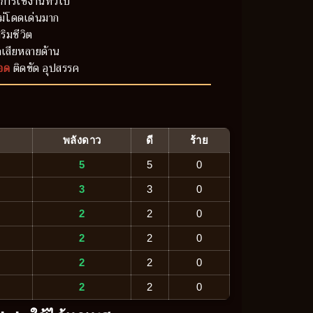
การใช้งานทั่วไป
ม่โดดเด่นมาก
ริมชีวิต
เสียหลายด้าน
อด
ติดขัด อุปสรรค
พลังดาว
ดี
ร้าย
5
5
0
3
3
0
2
2
0
2
2
0
2
2
0
2
2
0