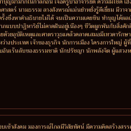
ำบุญมามากในกาลก่อน เจอครูบาอาจารย์ดี ความมีโชค เฮง ส
าสตร์ นามธรรม ลางสังหรณ์แม่นยำหยั่งรู้ดีเยี่ยม มีวาจาศักด
ั้งซึ่งหาคำอธิบายไม่ได้ จนเป็นความเคยชิน ทำบุญได้ผลเร
าฏิหาริย์ไม่คาดฝันอยู่เนืองๆ ชีวิตผูกพันกับสิ่งศักดิ์ส
ายด้วยอุบัติเหตุและศาตราวุธแคล้วคลาดเสมอมีเทวดารักษา 
่างประเทศ เจ้าของธุรกิจ นักการเมือง โครงการใหญ่ ผู้ท
อบอันเร้นลับของธรรมชาติ นักปรัชญา นักพลังจิต ผู้แส
็ว ชอบเข้าสังคม มองการณ์ไกลมีวิสัยทัศน์ มีความคิดสร้างสร