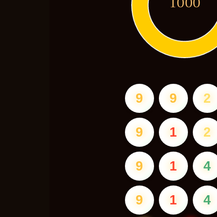
1000
9
9
2
9
1
2
9
1
4
9
1
4