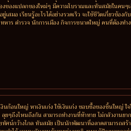
ลองของแปลกของใหม่ๆ มีความโบราณและทันสมัยในคนๆเดี
ู่เสมอ เรียนรู้อะไรได้อย่างรวดเร็ว จะใช้ชีวิตเกี่ยวข้
หาร ตำรวจ นักการเมือง กิจการขนาดใหญ่ คนที่ต้องทำง
งินก้อนใหญ่ หาเงินเก่ง ใช้เงินเก่ง ชอบซื้อของชิ้นใหญ่ ใ
บ ลุยๆถึงไหนถึงกัน สามารถทำงานที่ท้าทาย ไม่กลัวงานยาก เ
สัยทัศน์กว้างไกล ทันสมัย เป็นนักพัฒนาที่ฉลาดสามารถสร้า