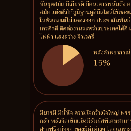
ทันยุคสมัย มีเกียรติ มีคนเคารพนับถือ 
สมัย แต่งตัวโก้ภูมิฐานดูดีมีสไตล์ใช้ขอ
ในตัวเองแต่ไม่แสดงออก ประชาสัมพันธ์เก
เครดิตดี ติดต่องานระหว่างประเทศได้ด
ไฟฟ้า แสงสว่าง จิวเวลรี่
พลังคำพยากรณ์
15%
มีบารมี มีน้ำใจ ความใจกว้างใจใหญ่ 
กลัว พลังจิตเข้มแข็งมีสัมผัสพิเศษสา
ฝากฟรีๆบ่อยๆ ของมีค่าต่างๆ โดยเฉพาะ