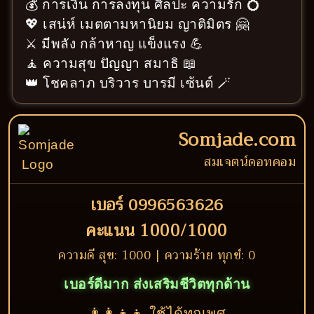
💰 การเงิน การลงทุน ศิลปะ ความรัก 💍
💖 เสน่ห์ เมตตามหานิยม ญาติมิตร 🤗
⚔️ มีพลัง กล้าหาญ แข็งแรง 💪
🧘 ความสุข ปัญญา สมาธิ 📖
👑 โชคลาภ บริวาร บารมี เซ้นต์ 🪄
Somjade.com
สมเจตน์ดอทคอม
เบอร์ 0996563626
คะแนน 1000/1000
ความดี สุข: 1000 | ความร้าย ทุกข์: 0
เบอร์ดีมาก ส่งเสริมชีวิตทุกด้าน
👨‍👩‍👧‍👦 ใช้ได้ทุกเพศ