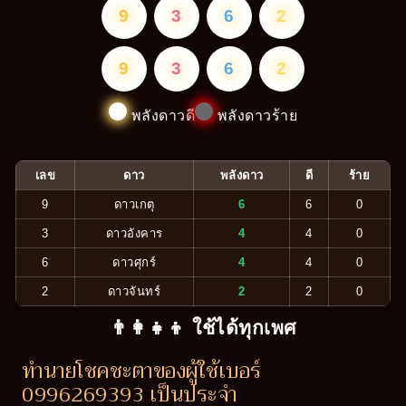
9
3
6
2
9
3
6
2
พลังดาวดี
พลังดาวร้าย
เลข
ดาว
พลังดาว
ดี
ร้าย
9
ดาวเกตุ
6
6
0
3
ดาวอังคาร
4
4
0
6
ดาวศุกร์
4
4
0
2
ดาวจันทร์
2
2
0
👨‍👩‍👧‍👦 ใช้ได้ทุกเพศ
ทำนายโชคชะตาของผู้ใช้เบอร์
0996269393 เป็นประจำ