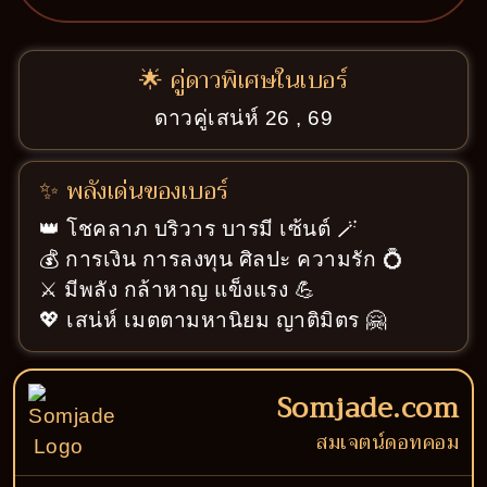
🌟 คู่ดาวพิเศษในเบอร์
ดาวคู่เสน่ห์ 26 , 69
✨ พลังเด่นของเบอร์
👑 โชคลาภ บริวาร บารมี เซ้นต์ 🪄
💰 การเงิน การลงทุน ศิลปะ ความรัก 💍
⚔️ มีพลัง กล้าหาญ แข็งแรง 💪
💖 เสน่ห์ เมตตามหานิยม ญาติมิตร 🤗
Somjade.com
สมเจตน์ดอทคอม