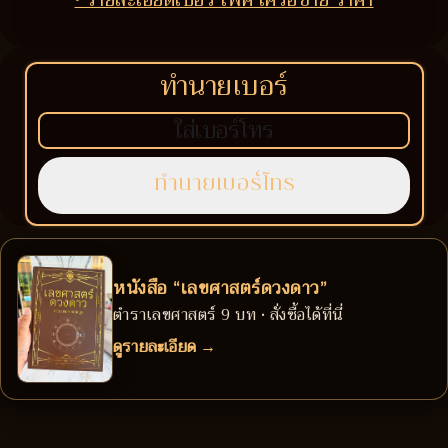
ทำนายเบอร์
หนังสือ “เลขศาสตร์ดวงดาว”
ตำราเลขศาสตร์ 9 บท • สั่งซื้อได้ที่นี่
ดูรายละเอียด →