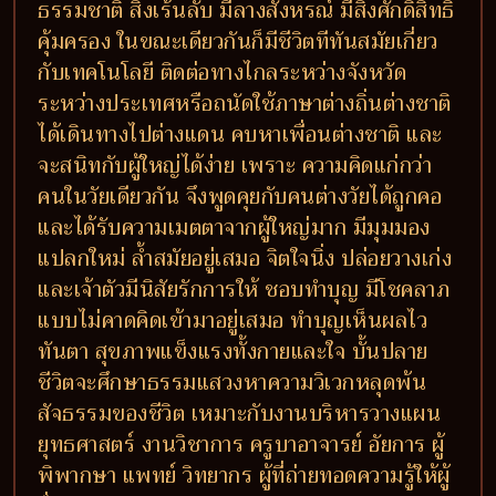
ธรรมชาติ สิ่งเร้นลับ มีลางสังหรณ์ มีสิ่งศักดิ์สิทธิ์
คุ้มครอง ในขณะเดียวกันก็มีชีวิตทีทันสมัยเกี่ยว
กับเทคโนโลยี ติดต่อทางไกลระหว่างจังหวัด
ระหว่างประเทศหรือถนัดใช้ภาษาต่างถิ่นต่างชาติ
ได้เดินทางไปต่างแดน คบหาเพื่อนต่างชาติ และ
จะสนิทกับผู้ใหญ่ได้ง่าย เพราะ ความคิดแก่กว่า
คนในวัยเดียวกัน จึงพูดคุยกับคนต่างวัยได้ถูกคอ
และได้รับความเมตตาจากผู้ใหญ่มาก มีมุมมอง
แปลกใหม่ ล้ำสมัยอยู่เสมอ จิตใจนิ่ง ปล่อยวางเก่ง
และเจ้าตัวมีนิสัยรักการให้ ชอบทำบุญ มีโชคลาภ
แบบไม่คาดคิดเข้ามาอยู่เสมอ ทำบุญเห็นผลไว
ทันตา สุขภาพแข็งแรงทั้งกายและใจ บั้นปลาย
ชีวิตจะศึกษาธรรมแสวงหาความวิเวกหลุดพ้น
สัจธรรมของชีวิต เหมาะกับงานบริหารวางแผน
ยุทธศาสตร์ งานวิชาการ ครูบาอาจารย์ อัยการ ผู้
พิพากษา แพทย์ วิทยากร ผู้ที่ถ่ายทอดความรู้ให้ผู้