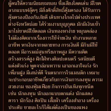
ผู้คนให้ความนิยมชมชอบ ชื่อเสียงโดดเด่น มีโชค
ลาภแบบฟลุ๊คๆ มีสิ่งศักดิ์สิทธิ์คุ้มครอง ได้รับการ
คุ้มครองป้องกันภัยดี เดินทางไกลไปต่างประเทศ
ต่างจังหวัดบ่อย ได้ร่วมงานบุญกุศล มักมีเงินเข้า
มาไม่ขาดมีใช้ตลอด เงินทองหาง่าย หมุนคล่อง
ไม่ต้องคิดมากเรื่องการใช้จ่ายเงิน ทำงานหลาย
อาชีพ หาเงินจากหลายทาง การเงินดี มีกินมีใช้
ตลอด มีอารมณ์สุนทรียภาพสูง มีความคิด
สร้างสรรค์สูง ฝักใฝ่ทางศิลปะดนตรี รสนิยมดี
แต่งตัวเก่ง พูดจาอ่อนหวาน เอาอกเอาใจเก่ง รัก
เพื่อนฝูง มีเสน่ห์ดี จินตนาการโรแมนติก เหมาะ
จะประกอบอาชีพเกี่ยวกับการเงินการลงทุน ความ
สวยงาม ของฟุ่มเฟือย กิจการบันเทิงทุกชนิด
เช่น นักลงทุน นักออกแบบตกแต่ง นักแสดง
ดารา นักร้อง ศิลปิน เสื้อผ้า เครื่องสำอาง เครื่อง
ประดับ ขายอะไรก็ได้แต่ต้องเป็นของแพง