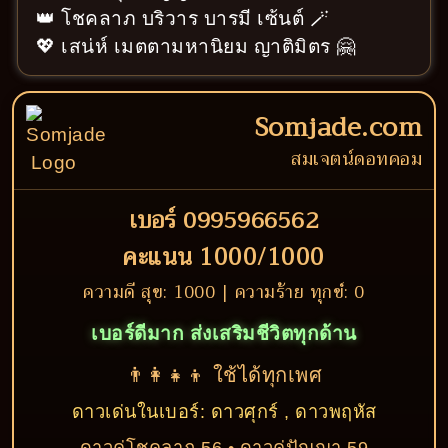
👑 โชคลาภ บริวาร บารมี เซ้นต์ 🪄
💖 เสน่ห์ เมตตามหานิยม ญาติมิตร 🤗
Somjade.com
สมเจตน์ดอทคอม
เบอร์ 0995966562
คะแนน 1000/1000
ความดี สุข: 1000 | ความร้าย ทุกข์: 0
เบอร์ดีมาก ส่งเสริมชีวิตทุกด้าน
👨‍👩‍👧‍👦 ใช้ได้ทุกเพศ
ดาวเด่นในเบอร์: ดาวศุกร์ , ดาวพฤหัส
ดาวคู่โชคลาภ 56 • ดาวคู่ปัญญา 59