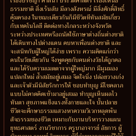
เรื่องปรัชญา ศาสนา ประวัติศาสตร์ เรื่องเหนือ
ธรรมชาติ สิ่งเร้นลับ มีลางสังหรณ์ มีสิ่งศักดิ์สิทธิ์
คุ้มครอง ในขณะเดียวกันก็มีชีวิตทีทันสมัยเกี่ยว
กับเทคโนโลยี ติดต่อทางไกลระหว่างจังหวัด
ระหว่างประเทศหรือถนัดใช้ภาษาต่างถิ่นต่างชาติ
ได้เดินทางไปต่างแดน คบหาเพื่อนต่างชาติ และ
จะสนิทกับผู้ใหญ่ได้ง่าย เพราะ ความคิดแก่กว่า
คนในวัยเดียวกัน จึงพูดคุยกับคนต่างวัยได้ถูกคอ
และได้รับความเมตตาจากผู้ใหญ่มาก มีมุมมอง
แปลกใหม่ ล้ำสมัยอยู่เสมอ จิตใจนิ่ง ปล่อยวางเก่ง
และเจ้าตัวมีนิสัยรักการให้ ชอบทำบุญ มีโชคลาภ
แบบไม่คาดคิดเข้ามาอยู่เสมอ ทำบุญเห็นผลไว
ทันตา สุขภาพแข็งแรงทั้งกายและใจ บั้นปลาย
ชีวิตจะศึกษาธรรมแสวงหาความวิเวกหลุดพ้น
สัจธรรมของชีวิต เหมาะกับงานบริหารวางแผน
ยุทธศาสตร์ งานวิชาการ ครูบาอาจารย์ อัยการ ผู้