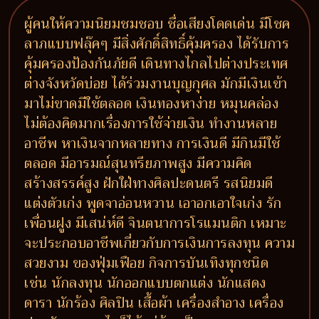
ผู้คนให้ความนิยมชมชอบ ชื่อเสียงโดดเด่น มีโชค
ลาภแบบฟลุ๊คๆ มีสิ่งศักดิ์สิทธิ์คุ้มครอง ได้รับการ
คุ้มครองป้องกันภัยดี เดินทางไกลไปต่างประเทศ
ต่างจังหวัดบ่อย ได้ร่วมงานบุญกุศล มักมีเงินเข้า
มาไม่ขาดมีใช้ตลอด เงินทองหาง่าย หมุนคล่อง
ไม่ต้องคิดมากเรื่องการใช้จ่ายเงิน ทำงานหลาย
อาชีพ หาเงินจากหลายทาง การเงินดี มีกินมีใช้
ตลอด มีอารมณ์สุนทรียภาพสูง มีความคิด
สร้างสรรค์สูง ฝักใฝ่ทางศิลปะดนตรี รสนิยมดี
แต่งตัวเก่ง พูดจาอ่อนหวาน เอาอกเอาใจเก่ง รัก
เพื่อนฝูง มีเสน่ห์ดี จินตนาการโรแมนติก เหมาะ
จะประกอบอาชีพเกี่ยวกับการเงินการลงทุน ความ
สวยงาม ของฟุ่มเฟือย กิจการบันเทิงทุกชนิด
เช่น นักลงทุน นักออกแบบตกแต่ง นักแสดง
ดารา นักร้อง ศิลปิน เสื้อผ้า เครื่องสำอาง เครื่อง