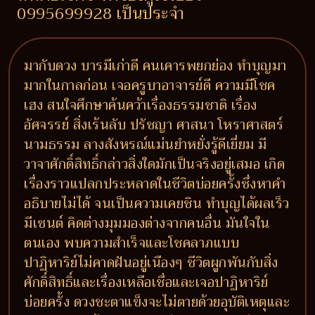
0995699928 เป็นประจำ
มากับดวง บารมีเก่าดี คนเคารพยกย่อง ทำบุญมา
มากในกาลก่อน เจอครูบาอาจารย์ดี ความมีโชค
เฮง สนใจศึกษาค้นคว้าเรื่องธรรมชาติ เรื่อง
อัศจรรย์ สิ่งเร้นลับ ปรัชญา ศาสนา โหราศาสตร์
นามธรรม ลางสังหรณ์แม่นยำหยั่งรู้ดีเยี่ยม มี
วาจาศักดิ์สิทธิ์กล่าวสิ่งใดมักเป็นจริงอยู่เสมอ เกิด
เรื่องราวแปลกประหลาดในชีวิตบ่อยครั้งซึ่งหาคำ
อธิบายไม่ได้ จนเป็นความเคยชิน ทำบุญได้ผลเร็ว
มีเซนต์ คิดต่างมุมมองต่างจากคนอื่น มันใจใน
ตนเอง พบความสำเร็จและโชคลาภแบบ
ปาฏิหาริย์ไม่คาดฝันอยู่เนืองๆ ชีวิตผูกพันกับสิ่ง
ศักดิ์สิทธิ์และเรื่องเหลือเชื่อและเจอปาฏิหาริย์
บ่อยครั้ง ดวงชะตาแข็งจะไม่ตายด้วยอุบัติเหตุและ