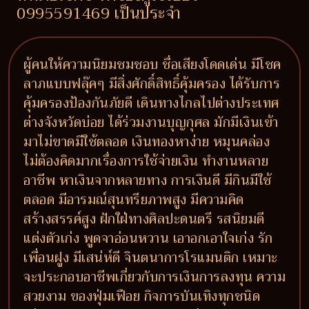
0995591469 เป็นประจำ
ผู้คนให้ความนิยมชมชอบ ชื่อเสียงโดดเด่น มีโชค
ลาภแบบฟลุ๊คๆ มีสิ่งศักดิ์สิทธิ์คุ้มครอง ได้รับการ
คุ้มครองป้องกันภัยดี เดินทางไกลไปต่างประเทศ
ต่างจังหวัดบ่อย ได้ร่วมงานบุญกุศล มักมีเงินเข้า
มาไม่ขาดมีใช้ตลอด เงินทองหาง่าย หมุนคล่อง
ไม่ต้องคิดมากเรื่องการใช้จ่ายเงิน ทำงานหลาย
อาชีพ หาเงินจากหลายทาง การเงินดี มีกินมีใช้
ตลอด มีอารมณ์สุนทรียภาพสูง มีความคิด
สร้างสรรค์สูง ฝักใฝ่ทางศิลปะดนตรี รสนิยมดี
แต่งตัวเก่ง พูดจาอ่อนหวาน เอาอกเอาใจเก่ง รัก
เพื่อนฝูง มีเสน่ห์ดี จินตนาการโรแมนติก เหมาะ
จะประกอบอาชีพเกี่ยวกับการเงินการลงทุน ความ
สวยงาม ของฟุ่มเฟือย กิจการบันเทิงทุกชนิด