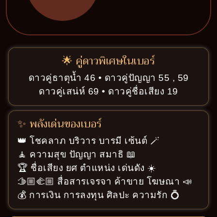
🌟 คู่ดาวพิเศษในเบอร์
ดาวคู่ธาตุน้ำ 46 • ดาวคู่ปัญญา 55 , 59
ดาวคู่เสน่ห์ 69 • ดาวคู่ชื่อเสียง 19
✨ พลังเด่นของเบอร์
👑 โชคลาภ บริวาร บารมี เซ้นต์ 🪄
🧘 ความสุข ปัญญา สมาธิ 📖
🏆 ชื่อเสียง ยศ ตำแหน่ง เด่นดัง ☀️
🫱🏼‍🫲🏼 สื่อสารเจรจา ค้าขาย โฆษณา 📣
💰 การเงิน การลงทุน ศิลปะ ความรัก 💍