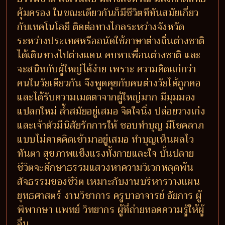
คุ้มครอง ในขณะเดียวกันก็มีชีวิตทีทันสมัยเกี่ยว
กับเทคโนโลยี ติดต่อทางไกลระหว่างจังหวัด
ระหว่างประเทศหรือถนัดใช้ภาษาต่างถิ่นต่างชาติ
ได้เดินทางไปต่างแดน คบหาเพื่อนต่างชาติ และ
จะสนิทกับผู้ใหญ่ได้ง่าย เพราะ ความคิดแก่กว่า
คนในวัยเดียวกัน จึงพูดคุยกับคนต่างวัยได้ถูกคอ
และได้รับความเมตตาจากผู้ใหญ่มาก มีมุมมอง
แปลกใหม่ ล้ำสมัยอยู่เสมอ จิตใจนิ่ง ปล่อยวางเก่ง
และเจ้าตัวมีนิสัยรักการให้ ชอบทำบุญ มีโชคลาภ
แบบไม่คาดคิดเข้ามาอยู่เสมอ ทำบุญเห็นผลไว
ทันตา สุขภาพแข็งแรงทั้งกายและใจ บั้นปลาย
ชีวิตจะศึกษาธรรมแสวงหาความวิเวกหลุดพ้น
สัจธรรมของชีวิต เหมาะกับงานบริหารวางแผน
ยุทธศาสตร์ งานวิชาการ ครูบาอาจารย์ อัยการ ผู้
พิพากษา แพทย์ วิทยากร ผู้ที่ถ่ายทอดความรู้ให้ผู้
อื่น