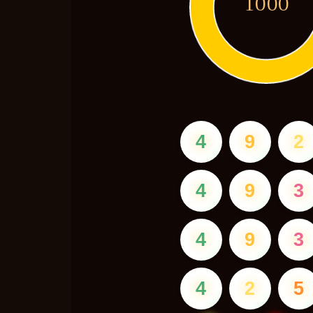
1000
4
9
2
4
9
3
4
9
3
4
2
5