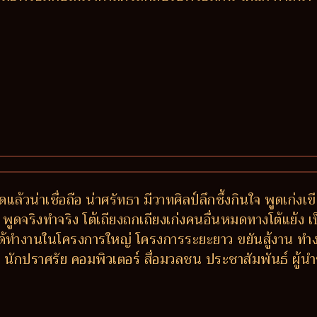
ล้วน่าเชื่อถือ น่าศรัทธา มีวาทศิลป์ลึกซึ้งกินใจ พูดเก่งเขีย
พูดจริงทำจริง โต้เถียงถกเถียงเก่งคนอื่นหมดทางโต้แย้ง เป็
น ได้ทำงานในโครงการใหญ่ โครงการระยะยาว ขยันสู้งาน ท
นักปราศรัย คอมพิวเตอร์ สื่อมวลชน ประชาสัมพันธ์ ผู้นำ