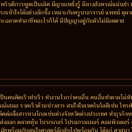
วพริบดีการพูดเป็นเลิศ มีญาณหยั่งรู้ มีลางสังหรณ์แม่นย
ถเข้าใจได้อย่างลึกซึ้ง เหมาะกับครูบาอาจารย์ แพทย์ ตุล
ะฉลาดทำอาชีพอะไรก็ได้ มีปัญญาอยู่กับตัวไม่มีอดตาย
ป็นคนคิดเร็วทำเร็ว ทำงานไวกว่าคนอื่น คนอื่นทำตามไม่ท
รณ์เสมอ รวดเร็วด้านข่าวสาร สนใจในเทคโนโลยีเช่น โทรศัพ
ติดต่อสื่อสารทางไกลเช่นต่างจังหวัดต่างประเทศ ทำธุรกิจหร
ส่งออก ตลาดหุ้น โบรกเกอร์ โปรแกรมเมอร์ คอมพิวเตอร์
ัยพร้อมกับสนใจศาสตร์ลึกลับไปพร้อมกัน ได้แก่ ศาสนา 