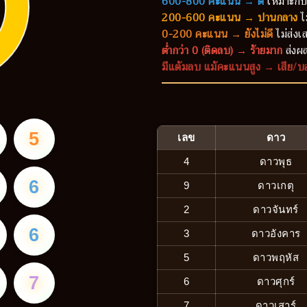
600-800 คะแนน → ดี
เหมาะกับ
200-600 คะแนน → ปานกลาง
ไ
0-200 คะแนน → ยังไม่ดี
ไม่ส่งเส
ต่ำกว่า 0 (ติดลบ) → ร้ายมาก
ส่งผล
มีแต้มลบ แม้คะแนนสูง → เสีย/บ
5
เลข
ดาว
4
ดาวพุธ
6
9
ดาวเกตุ
2
ดาวจันทร์
6
3
ดาวอังคาร
5
ดาวพฤหัส
7
6
ดาวศุกร์
7
ดาวเสาร์