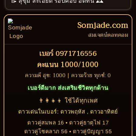
📝 สุขุม ละเอียด รอบคอบ อดทน 🕰️
Somjade.com
สมเจตน์ดอทคอม
เบอร์ 0971716556
คะแนน 1000/1000
ความดี สุข: 1000 | ความร้าย ทุกข์: 0
เบอร์ดีมาก ส่งเสริมชีวิตทุกด้าน
👨‍👩‍👧‍👦 ใช้ได้ทุกเพศ
ดาวเด่นในเบอร์: ดาวพฤหัส , ดาวอาทิตย์
ดาวคู่สมพล 16 • ดาวคู่ธาตุไฟ 17
ดาวคู่โชคลาภ 56 • ดาวคู่ปัญญา 55