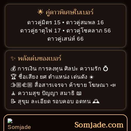
🌟 คู่ดาวพิเศษในเบอร์
ดาวคู่มิตร 15 • ดาวคู่สมพล 16
ดาวคู่ธาตุไฟ 17 • ดาวคู่โชคลาภ 56
ดาวคู่เสน่ห์ 66
✨ พลังเด่นของเบอร์
💰 การเงิน การลงทุน ศิลปะ ความรัก 💍
🏆 ชื่อเสียง ยศ ตำแหน่ง เด่นดัง ☀️
🫱🏼‍🫲🏼 สื่อสารเจรจา ค้าขาย โฆษณา 📣
🧘 ความสุข ปัญญา สมาธิ 📖
📝 สุขุม ละเอียด รอบคอบ อดทน 🕰️
Somjade.com