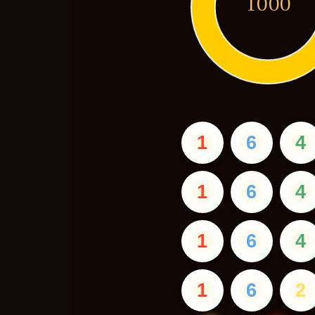
1000
1
6
4
1
6
4
1
6
4
1
6
2