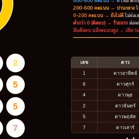
600-800 คะแนน → ดี
เหมาะกับ
200-600 คะแนน → ปานกลาง
ไ
0-200 คะแนน → ยังไม่ดี
ไม่ส่งเส
ต่ำกว่า 0 (ติดลบ) → ร้ายมาก
ส่งผล
มีแต้มลบ แม้คะแนนสูง → เสีย/บ
2
เลข
ดาว
1
ดาวอาทิตย์
5
6
ดาวศุกร์
4
ดาวพุธ
5
2
ดาวจันทร์
5
ดาวพฤหัส
7
7
ดาวเสาร์