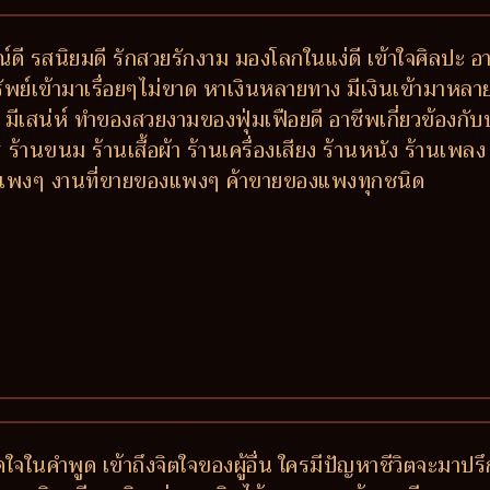
ดี รสนิยมดี รักสวยรักงาม มองโลกในแง่ดี เข้าใจศิลปะ อา
พย์เข้ามาเรื่อยๆไม่ขาด หาเงินหลายทาง มีเงินเข้ามาหล
ตัว มีเสน่ห์ ทำของสวยงามของฟุ่มเฟือยดี อาชีพเกี่ยวข้องกั
้านขนม ร้านเสื้อผ้า ร้านเครื่องเสียง ร้านหนัง ร้านเพ
ารแพงๆ งานที่ขายของแพงๆ ค้าขายของแพงทุกชนิด
ติดใจในคำพูด เข้าถึงจิตใจของผู้อื่น ใครมีปัญหาชีวิตจะ