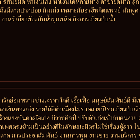
รสนิยมดี หาเงินเก่ง หาเงินได้หลายทาง ค้าขายดีมาก ลูกค้าติ
งมีลาภปากบ่อย กินเก่ง เหมาะกับอาชีพจิตแพทย์ นักพูด 
ที่เกี่ยวข้องกับน้ำทุกชนิด กิจการเกี่ยวกับน้ำ
่ารักอ่อนหวานช่างเจรจา ใจดี เอื้อเฟื้อ มนุษย์สัมพันธ์ดี 
หาเงินทองเก่ง รายได้ดีต่อเนื่องไม่ขาดสายมีโชคเกี่ยวกับเงิ
ร้างแรงบันดาลใจเก่ง มีวาทศิลป์ ปรับตัวเก่งเข้ากับคนง่
เพศตรงข้ามเป็นอย่างดีในลักษณะมิตรไม่ใช่เรื่องชู้สาว ไปไ
การตลาด การประชาสัมพันธ์ งานการพูด งานขาย งานบริกา