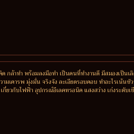
้าคิด กล้าทำ พร้อมลงมือทำ เป็นคนที่ทำงานดี มีสมองเป็น
้ความเคารพ มุ่งมั่น จริงจัง ละเอียดรอบคอบ ทำอะไรเน้นช
ิน เกี่ยวกับไฟฟ้า อุปกรณ์อีเลคทรอนิค แสงสว่าง เก่งระดั