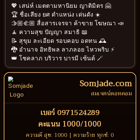
💖 เสน่ห์ เมตตามหานิยม ญาติมิตร 🤗
🏆 ชื่อเสียง ยศ ตำแหน่ง เด่นดัง ☀️
🫱🏼‍🫲🏼 สื่อสารเจรจา ค้าขาย โฆษณา 📣
🧘 ความสุข ปัญญา สมาธิ 📖
📝 สุขุม ละเอียด รอบคอบ อดทน 🕰️
🐉 อำนาจ อิทธิพล ลาภลอย ไหวพริบ ⚡
👑 โชคลาภ บริวาร บารมี เซ้นต์ 🪄
Somjade.com
สมเจตน์ดอทคอม
เบอร์ 0971524289
คะแนน 1000/1000
ความดี สุข: 1000 | ความร้าย ทุกข์: 0