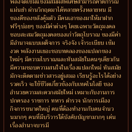
พลังจิตเข้มแข็งมีสัมผัสพิเศษสามารถคาดการณ์
แม่นยำ ผ่านวิกฤตมาได้หลายครั้งหลายหน มี
ของดีของขลังคุ้มตัว มีคนเอาของมาให้มาฝาก
ฟรีๆบ่อยๆ ของมีค่าต่างๆ โดยเฉพาะวัตถุมงคล
ชอบสะสมวัตถุมงคลของเก่าวัตถุโบราณ ของมีค่า
มีอำนาจแบบเผด็จการ จริงจัง เจ้าระเบียบ เข้ม
งวด พลังงานเยอะชอบทดลองของแปลกของ
ใหม่ๆ มีความโบราณและทันสมัยในคนๆเดียวกัน
มีความชอบความสนใจในเรื่องแปลกใหม่ ทันสมัย
มักจะติดตามข่าวสารอยู่เสมอ เรียนรู้อะไรได้อย่าง
รวดเร็ว จะใช้ชีวิตเกี่ยวข้องกับเทคโนโลยี ของ
อำนวยความสะดวกสมัยใหม่ เหมาะกับงานการ
ปกครอง ราชการ ทหาร ตำรวจ นักการเมือง
กิจการขนาดใหญ่ คนที่ต้องทำงานกับคนจำนว
นมากๆ คนที่มีบริวารใต้บังคับบัญชามากๆ เด่น
เรื่องอำนาจบารมี