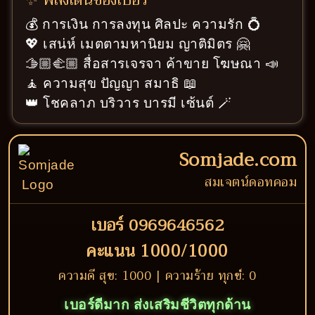
✨ พลังเด่นของเบอร์
💰 การเงิน การลงทุน ศิลปะ ความรัก 💍
💖 เสน่ห์ เมตตามหานิยม ญาติมิตร 🤗
🫱🏼‍🫲🏼 สื่อสารเจรจา ค้าขาย โฆษณา 📣
🧘 ความสุข ปัญญา สมาธิ 📖
👑 โชคลาภ บริวาร บารมี เซ้นต์ 🪄
Somjade.com
สมเจตน์ดอทคอม
เบอร์ 0969646562
คะแนน 1000/1000
ความดี สุข: 1000 | ความร้าย ทุกข์: 0
เบอร์ดีมาก ส่งเสริมชีวิตทุกด้าน