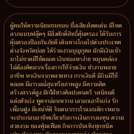
ผู้คนให้ความนิยมชมชอบ ชื่อเสียงโดดเด่น มีโชค
ลาภแบบฟลุ๊คๆ มีสิ่งศักดิ์สิทธิ์คุ้มครอง ได้รับการ
คุ้มครองป้องกันภัยดี เดินทางไกลไปต่างประเทศ
ต่างจังหวัดบ่อย ได้ร่วมงานบุญกุศล มักมีเงินเข้า
มาไม่ขาดมีใช้ตลอด เงินทองหาง่าย หมุนคล่อง
ไม่ต้องคิดมากเรื่องการใช้จ่ายเงิน ทำงานหลาย
อาชีพ หาเงินจากหลายทาง การเงินดี มีกินมีใช้
ตลอด มีอารมณ์สุนทรียภาพสูง มีความคิด
สร้างสรรค์สูง ฝักใฝ่ทางศิลปะดนตรี รสนิยมดี
แต่งตัวเก่ง พูดจาอ่อนหวาน เอาอกเอาใจเก่ง รัก
เพื่อนฝูง มีเสน่ห์ดี จินตนาการโรแมนติก เหมาะ
จะประกอบอาชีพเกี่ยวกับการเงินการลงทุน ความ
สวยงาม ของฟุ่มเฟือย กิจการบันเทิงทุกชนิด