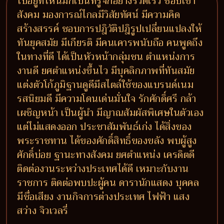
ไปอยู่ที่ไหนมักเป็นที่รู้จักอย่างรวดเร็ว ชอบเข้า
สังคม มองการณ์ไกลมีวิสัยทัศน์ มีความคิด
สร้างสรรค์ ชอบการปฎิวัติปฎิรูปเปลี่ยนแปลงให้
ทันยุคสมัย มีเกียรติ มีคนเคารพนับถือ คนพูดถึง
ในทางที่ดี ได้เป็นหัวหน้ากลุ่มชน ตำแหน่งการ
งานดี ยศตำแหน่งขึ้นไว มีบุคลิกภาพที่ทันสมัย
แต่งตัวโก้ภูมิฐานดูดีมีสไตล์ใช้ของแบรนด์เนม
รสนิยมดี มีความโดนเด่นมั่นใจ รักศักดิ์ศรี กล้า
เผชิญหน้า เป็นผู้นำ มีญาณสัมผัสพิเศษในตัวเอง
แต่ไม่แสดงออก ประชาสัมพันธ์เก่ง ได้สิ่งของ
พระราชทาน ได้ของศักดิ์สิทธิ์ของขลัง พบผู้สูง
ศักดิ์บ่อย ฐานะทางสังคม ยศตำแหน่ง เครดิตดี
ติดต่องานระหว่างประเทศได้ดี เหมาะกับงาน
ราชการ ติดต่อพบปะผู้คน ดารานักแสดง บุคคล
มีชื่อเสียง งานกิจการต่างประเทศ ไฟฟ้า แสง
สว่าง จิวเวลรี่