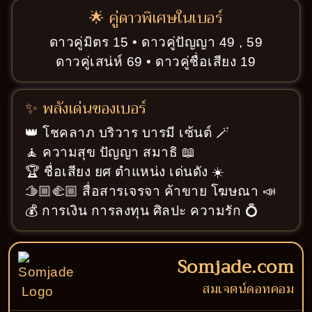
🌟 คู่ดาวพิเศษในเบอร์
ดาวคู่มิตร 15 • ดาวคู่ปัญญา 49 , 59
ดาวคู่เสน่ห์ 69 • ดาวคู่ชื่อเสียง 19
✨ พลังเด่นของเบอร์
👑 โชคลาภ บริวาร บารมี เซ้นต์ 🪄
🧘 ความสุข ปัญญา สมาธิ 📖
🏆 ชื่อเสียง ยศ ตำแหน่ง เด่นดัง ☀️
🫱🏼‍🫲🏼 สื่อสารเจรจา ค้าขาย โฆษณา 📣
💰 การเงิน การลงทุน ศิลปะ ความรัก 💍
Somjade.com
สมเจตน์ดอทคอม