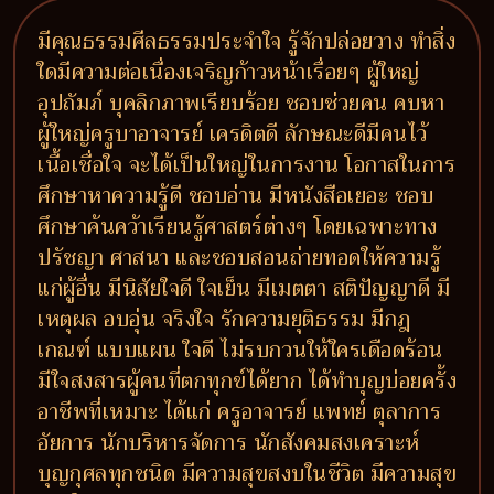
มีคุณธรรมศีลธรรมประจำใจ รู้จักปล่อยวาง ทำสิ่ง
ใดมีความต่อเนื่องเจริญก้าวหน้าเรื่อยๆ ผู้ใหญ่
อุปถัมภ์ บุคลิกภาพเรียบร้อย ชอบช่วยคน คบหา
ผู้ใหญ่ครูบาอาจารย์ เครดิตดี ลักษณะดีมีคนไว้
เนื้อเชื่อใจ จะได้เป็นใหญ่ในการงาน โอกาสในการ
ศึกษาหาความรู้ดี ชอบอ่าน มีหนังสือเยอะ ชอบ
ศึกษาค้นคว้าเรียนรู้ศาสตร์ต่างๆ โดยเฉพาะทาง
ปรัชญา ศาสนา และชอบสอนถ่ายทอดให้ความรู้
แก่ผู้อื่น มีนิสัยใจดี ใจเย็น มีเมตตา สติปัญญาดี มี
เหตุผล อบอุ่น จริงใจ รักความยุติธรรม มีกฎ
เกณฑ์ แบบแผน ใจดี ไม่รบกวนให้ใครเดือดร้อน
มีใจสงสารผู้คนที่ตกทุกข์ได้ยาก ได้ทำบุญบ่อยครั้ง
อาชีพที่เหมาะ ได้แก่ ครูอาจารย์ แพทย์ ตุลาการ
อัยการ นักบริหารจัดการ นักสังคมสงเคราะห์
บุญกุศลทุกชนิด มีความสุขสงบในชีวิต มีความสุข