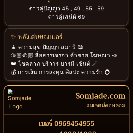
ดาวคู่ปัญญา 45 , 49 , 55 , 59
ดาวคู่เสน่ห์ 69
✨ พลังเด่นของเบอร์
🧘 ความสุข ปัญญา สมาธิ 📖
🫱🏼‍🫲🏼 สื่อสารเจรจา ค้าขาย โฆษณา 📣
👑 โชคลาภ บริวาร บารมี เซ้นต์ 🪄
💰 การเงิน การลงทุน ศิลปะ ความรัก 💍
Somjade.com
สมเจตน์ดอทคอม
เบอร์ 0969454955