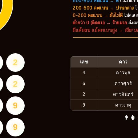
600-800 คะแนน → ดี
เหมาะกับ
200-600 คะแนน → ปานกลาง
ไ
0-200 คะแนน → ยังไม่ดี
ไม่ส่งเส
ต่ำกว่า 0 (ติดลบ) → ร้ายมาก
ส่งผล
มีแต้มลบ แม้คะแนนสูง → เสีย/บ
2
เลข
ดาว
4
ดาวพุธ
2
6
ดาวศุกร์
2
ดาวจันทร์
9
9
ดาวเกตุ
👨‍👩
9