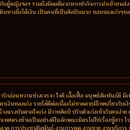
วกับผู้หญิงฯลฯ รวมถึงมีผลดีมากหากทำกิจการนำเข้าขนส่ง
งเดินทางยิ่งได้เงิน เป็นคนที่เป็นศิลปินมาก ชอบของเก่าๆข
่ารักอ่อนหวานช่างเจรจา ใจดี เอื้อเฟื้อ มนุษย์สัมพันธ์ดี 
หาเงินทองเก่ง รายได้ดีต่อเนื่องไม่ขาดสายมีโชคเกี่ยวกับเงิ
ร้างแรงบันดาลใจเก่ง มีวาทศิลป์ ปรับตัวเก่งเข้ากับคนง่
เพศตรงข้ามเป็นอย่างดีในลักษณะมิตรไม่ใช่เรื่องชู้สาว ไปไ
การตลาด การประชาสัมพันธ์ งานการพูด งานขาย งานบริกา