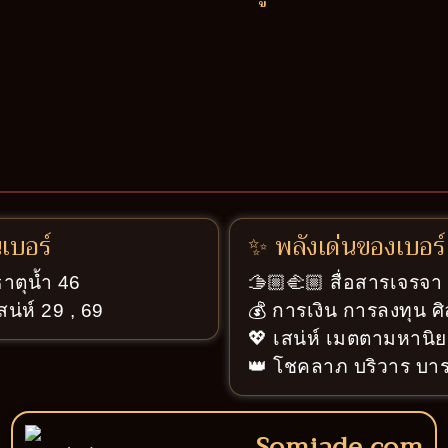
นเบอร์
✨ พลังเด่นของเบอร์
ธาตุน้ำ 46
🫱🏼‍🫲🏼 สื่อสารเจรจ
สน่ห์ 29 , 69
💰 การเงิน การลงทุน ศ
💖 เสน่ห์ เมตตามหานิย
👑 โชคลาภ บริวาร บารม
Somjade.com