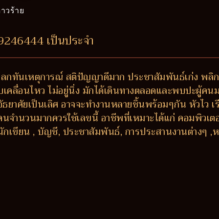
าวร้าย
69246444 เป็นประจำ
ันโลกทันเหตุการณ์ สติปัญญาดีมาก ประชาสัมพันธ์เก่ง พลิ
เคลื่อนไหว ไม่อยู่นิ่ง มักได้เดินทางตลอดและพบปะผู้คน
าอัธยาศัยเป็นเลิศ อาจจะทำงานหลายชิ้นพร้อมๆกัน หัวไว เ
ับคนจำนวนมากควรใช้เลขนี้ อาชีพที่เหมาะได้แก่ คอมพิวเตอร์
นักเขียน , บัญชี, ประชาสัมพันธ์, การประสานงานต่างๆ ,ห