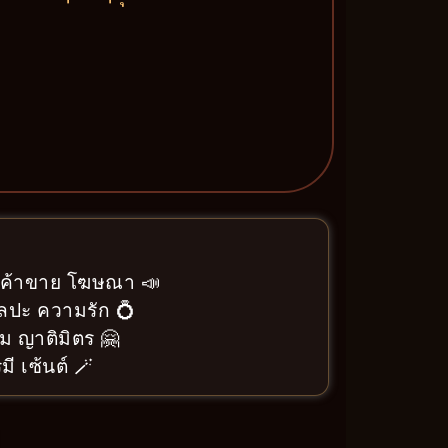
า ค้าขาย โฆษณา 📣
ิลปะ ความรัก 💍
ม ญาติมิตร 🤗
ี เซ้นต์ 🪄