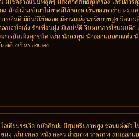
 มีโชคลาภแบบฟลุ๊คๆ มีสิ่งศักดิ์สิทธิ์คุ้มครอง ได้รับการ
ล มักมีเงินเข้ามาไม่ขาดมีใช้ตลอด เงินทองหาง่าย หมุนคล่
เงินดี มีกินมีใช้ตลอด มีอารมณ์สุนทรียภาพสูง มีความคิ
าอกเอาใจเก่ง รักเพื่อนฝูง มีเสน่ห์ดี จินตนาการโรแมนติ
การบันเทิงทุกชนิด เช่น นักลงทุน นักออกแบบตกแต่ง นักแ
ด้แต่ต้องเป็นของแพง
 ไอเดียบรรเจิด ถนัดศิลปะ มีสุนทรียภาพสูง ชอบแต่งตัว ไ
กแขนง เช่น เพลง หนัง ละคร ถ่ายภาพ วาดภาพ งานออกแบบ-ต