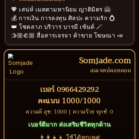
💖 เสน่ห์ เมตตามหานิยม ญาติมิตร 🤗
💰 การเงิน การลงทุน ศิลปะ ความรัก 💍
👑 โชคลาภ บริวาร บารมี เซ้นต์ 🪄
🫱🏼‍🫲🏼 สื่อสารเจรจา ค้าขาย โฆษณา 📣
Somjade.com
สมเจตน์ดอทคอม
เบอร์ 0966429292
คะแนน 1000/1000
ความดี สุข: 1000 | ความร้าย ทุกข์: 0
เบอร์ดีมาก ส่งเสริมชีวิตทุกด้าน
👨‍👩‍👧‍👦 ใช้ได้ทุกเพศ