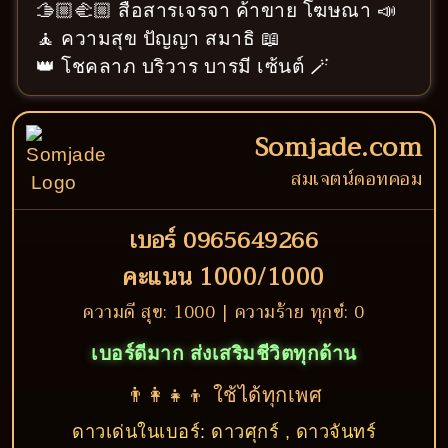
🫱🏼‍🫲🏼 สื่อสารเจรจา ค้าขาย โฆษณา 📣
🧘 ความสุข ปัญญา สมาธิ 📖
👑 โชคลาภ บริวาร บารมี เซ้นต์ 🪄
Somjade.com
สมเจตน์ดอทคอม
เบอร์ 0965649266
คะแนน 1000/1000
ความดี สุข: 1000 | ความร้าย ทุกข์: 0
เบอร์ดีมาก ส่งเสริมชีวิตทุกด้าน
👨‍👩‍👧‍👦 ใช้ได้ทุกเพศ
ดาวเด่นในเบอร์: ดาวศุกร์ , ดาวจันทร์