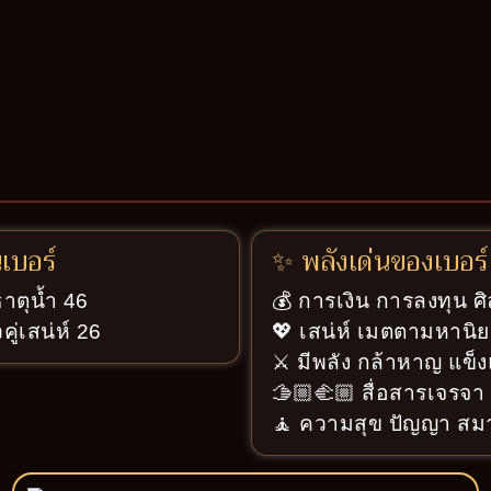
นเบอร์
✨ พลังเด่นของเบอร์
ธาตุน้ำ 46
💰 การเงิน การลงทุน ศ
ู่เสน่ห์ 26
💖 เสน่ห์ เมตตามหานิย
⚔️ มีพลัง กล้าหาญ แข็ง
🫱🏼‍🫲🏼 สื่อสารเจรจ
🧘 ความสุข ปัญญา สมา