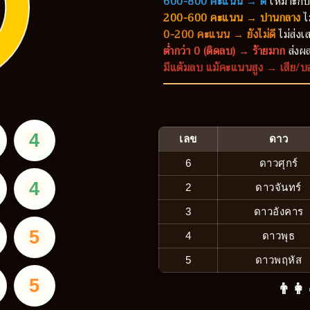
600-800 คะแนน → ดี
เหมาะกับ
200-600 คะแนน → ปานกลาง
ไ
0-200 คะแนน → ยังไม่ดี
ไม่ส่งเส
ต่ำกว่า 0 (ติดลบ) → ร้ายมาก
ส่งผล
มีแต้มลบ แม้คะแนนสูง → เสีย/บ
4
เลข
ดาว
6
ดาวศุกร์
4
2
ดาวจันทร์
3
ดาวอังคาร
5
4
ดาวพุธ
5
ดาวพฤหัส
5
👨‍👩