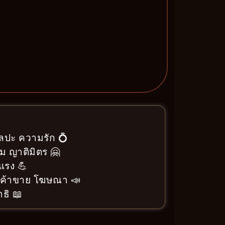
ิลปะ ความรัก 💍
ม ญาติมิตร 🤗
แรง 💪
า ค้าขาย โฆษณา 📣
ธิ 📖