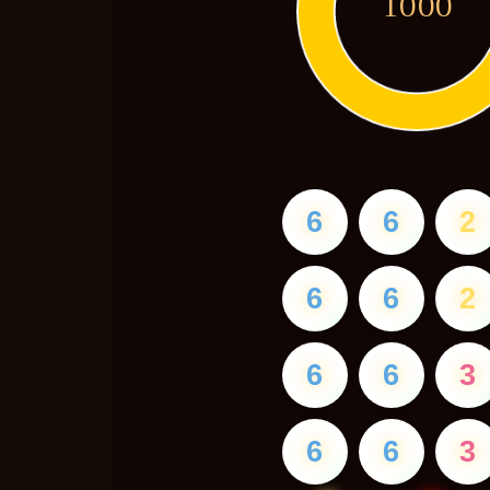
1000
6
6
2
6
6
2
6
6
3
6
6
3