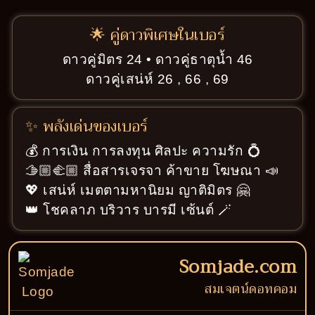
🌟 คู่ดาวพิเศษในเบอร์
ดาวคู่มิตร 24 • ดาวคู่ธาตุน้ำ 46
ดาวคู่เสน่ห์ 26 , 66 , 69
✨ พลังเด่นของเบอร์
💰 การเงิน การลงทุน ศิลปะ ความรัก 💍
🫱🏼‍🫲🏼 สื่อสารเจรจา ค้าขาย โฆษณา 📣
💖 เสน่ห์ เมตตามหานิยม ญาติมิตร 🤗
👑 โชคลาภ บริวาร บารมี เซ้นต์ 🪄
Somjade.com
สมเจตน์ดอทคอม