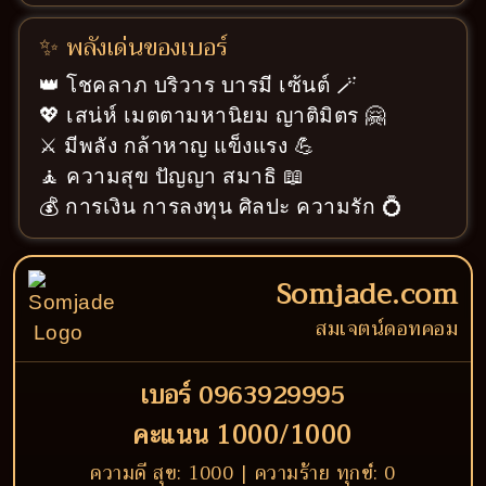
✨ พลังเด่นของเบอร์
👑 โชคลาภ บริวาร บารมี เซ้นต์ 🪄
💖 เสน่ห์ เมตตามหานิยม ญาติมิตร 🤗
⚔️ มีพลัง กล้าหาญ แข็งแรง 💪
🧘 ความสุข ปัญญา สมาธิ 📖
💰 การเงิน การลงทุน ศิลปะ ความรัก 💍
Somjade.com
สมเจตน์ดอทคอม
เบอร์ 0963929995
คะแนน 1000/1000
ความดี สุข: 1000 | ความร้าย ทุกข์: 0