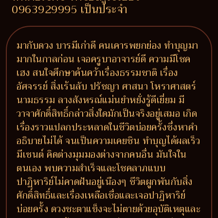
0963929995 เป็นประจำ
มากับดวง บารมีเก่าดี คนเคารพยกย่อง ทำบุญมา
มากในกาลก่อน เจอครูบาอาจารย์ดี ความมีโชค
เฮง สนใจศึกษาค้นคว้าเรื่องธรรมชาติ เรื่อง
อัศจรรย์ สิ่งเร้นลับ ปรัชญา ศาสนา โหราศาสตร์
นามธรรม ลางสังหรณ์แม่นยำหยั่งรู้ดีเยี่ยม มี
วาจาศักดิ์สิทธิ์กล่าวสิ่งใดมักเป็นจริงอยู่เสมอ เกิด
เรื่องราวแปลกประหลาดในชีวิตบ่อยครั้งซึ่งหาคำ
อธิบายไม่ได้ จนเป็นความเคยชิน ทำบุญได้ผลเร็ว
มีเซนต์ คิดต่างมุมมองต่างจากคนอื่น มันใจใน
ตนเอง พบความสำเร็จและโชคลาภแบบ
ปาฏิหาริย์ไม่คาดฝันอยู่เนืองๆ ชีวิตผูกพันกับสิ่ง
ศักดิ์สิทธิ์และเรื่องเหลือเชื่อและเจอปาฏิหาริย์
บ่อยครั้ง ดวงชะตาแข็งจะไม่ตายด้วยอุบัติเหตุและ