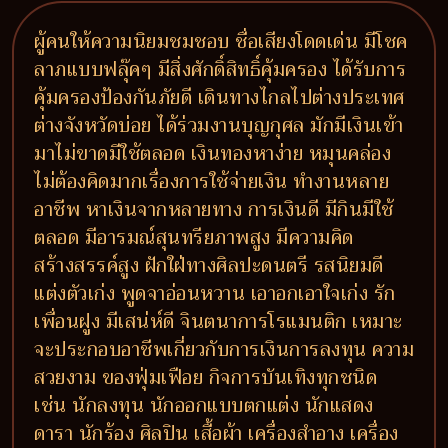
ผู้คนให้ความนิยมชมชอบ ชื่อเสียงโดดเด่น มีโชค
ลาภแบบฟลุ๊คๆ มีสิ่งศักดิ์สิทธิ์คุ้มครอง ได้รับการ
คุ้มครองป้องกันภัยดี เดินทางไกลไปต่างประเทศ
ต่างจังหวัดบ่อย ได้ร่วมงานบุญกุศล มักมีเงินเข้า
มาไม่ขาดมีใช้ตลอด เงินทองหาง่าย หมุนคล่อง
ไม่ต้องคิดมากเรื่องการใช้จ่ายเงิน ทำงานหลาย
อาชีพ หาเงินจากหลายทาง การเงินดี มีกินมีใช้
ตลอด มีอารมณ์สุนทรียภาพสูง มีความคิด
สร้างสรรค์สูง ฝักใฝ่ทางศิลปะดนตรี รสนิยมดี
แต่งตัวเก่ง พูดจาอ่อนหวาน เอาอกเอาใจเก่ง รัก
เพื่อนฝูง มีเสน่ห์ดี จินตนาการโรแมนติก เหมาะ
จะประกอบอาชีพเกี่ยวกับการเงินการลงทุน ความ
สวยงาม ของฟุ่มเฟือย กิจการบันเทิงทุกชนิด
เช่น นักลงทุน นักออกแบบตกแต่ง นักแสดง
ดารา นักร้อง ศิลปิน เสื้อผ้า เครื่องสำอาง เครื่อง