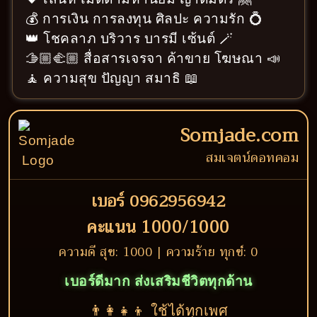
💰 การเงิน การลงทุน ศิลปะ ความรัก 💍
👑 โชคลาภ บริวาร บารมี เซ้นต์ 🪄
🫱🏼‍🫲🏼 สื่อสารเจรจา ค้าขาย โฆษณา 📣
🧘 ความสุข ปัญญา สมาธิ 📖
Somjade.com
สมเจตน์ดอทคอม
เบอร์ 0962956942
คะแนน 1000/1000
ความดี สุข: 1000 | ความร้าย ทุกข์: 0
เบอร์ดีมาก ส่งเสริมชีวิตทุกด้าน
👨‍👩‍👧‍👦 ใช้ได้ทุกเพศ