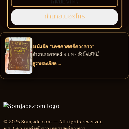
หนังสือ “เลขศาสตร์ดวงดาว”
ตำราเลขศาสตร์ 9 บท • สั่งซื้อได้ที่นี่
ดูรายละเอียด →
© 2025 Somjade.com — All rights reserved.
พ.ศ.2552 เบอร์พลังดาว เลขศาสตร์ดวงดาว