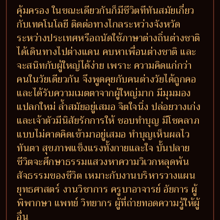
คุ้มครอง ในขณะเดียวกันก็มีชีวิตทีทันสมัยเกี่ยว
กับเทคโนโลยี ติดต่อทางไกลระหว่างจังหวัด
ระหว่างประเทศหรือถนัดใช้ภาษาต่างถิ่นต่างชาติ
ได้เดินทางไปต่างแดน คบหาเพื่อนต่างชาติ และ
จะสนิทกับผู้ใหญ่ได้ง่าย เพราะ ความคิดแก่กว่า
คนในวัยเดียวกัน จึงพูดคุยกับคนต่างวัยได้ถูกคอ
และได้รับความเมตตาจากผู้ใหญ่มาก มีมุมมอง
แปลกใหม่ ล้ำสมัยอยู่เสมอ จิตใจนิ่ง ปล่อยวางเก่ง
และเจ้าตัวมีนิสัยรักการให้ ชอบทำบุญ มีโชคลาภ
แบบไม่คาดคิดเข้ามาอยู่เสมอ ทำบุญเห็นผลไว
ทันตา สุขภาพแข็งแรงทั้งกายและใจ บั้นปลาย
ชีวิตจะศึกษาธรรมแสวงหาความวิเวกหลุดพ้น
สัจธรรมของชีวิต เหมาะกับงานบริหารวางแผน
ยุทธศาสตร์ งานวิชาการ ครูบาอาจารย์ อัยการ ผู้
พิพากษา แพทย์ วิทยากร ผู้ที่ถ่ายทอดความรู้ให้ผู้
อื่น