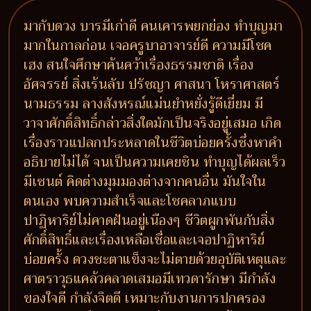
มากับดวง บารมีเก่าดี คนเคารพยกย่อง ทำบุญมา
มากในกาลก่อน เจอครูบาอาจารย์ดี ความมีโชค
เฮง สนใจศึกษาค้นคว้าเรื่องธรรมชาติ เรื่อง
อัศจรรย์ สิ่งเร้นลับ ปรัชญา ศาสนา โหราศาสตร์
นามธรรม ลางสังหรณ์แม่นยำหยั่งรู้ดีเยี่ยม มี
วาจาศักดิ์สิทธิ์กล่าวสิ่งใดมักเป็นจริงอยู่เสมอ เกิด
เรื่องราวแปลกประหลาดในชีวิตบ่อยครั้งซึ่งหาคำ
อธิบายไม่ได้ จนเป็นความเคยชิน ทำบุญได้ผลเร็ว
มีเซนต์ คิดต่างมุมมองต่างจากคนอื่น มันใจใน
ตนเอง พบความสำเร็จและโชคลาภแบบ
ปาฏิหาริย์ไม่คาดฝันอยู่เนืองๆ ชีวิตผูกพันกับสิ่ง
ศักดิ์สิทธิ์และเรื่องเหลือเชื่อและเจอปาฏิหาริย์
บ่อยครั้ง ดวงชะตาแข็งจะไม่ตายด้วยอุบัติเหตุและ
ศาตราวุธแคล้วคลาดเสมอมีเทวดารักษา มีกำลัง
ของใจดี กำลังจิตดี เหมาะกับงานการปกครอง