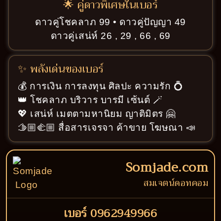
🌟 คู่ดาวพิเศษในเบอร์
ดาวคู่โชคลาภ 99 • ดาวคู่ปัญญา 49
ดาวคู่เสน่ห์ 26 , 29 , 66 , 69
✨ พลังเด่นของเบอร์
💰 การเงิน การลงทุน ศิลปะ ความรัก 💍
👑 โชคลาภ บริวาร บารมี เซ้นต์ 🪄
💖 เสน่ห์ เมตตามหานิยม ญาติมิตร 🤗
🫱🏼‍🫲🏼 สื่อสารเจรจา ค้าขาย โฆษณา 📣
Somjade.com
สมเจตน์ดอทคอม
เบอร์ 0962949966