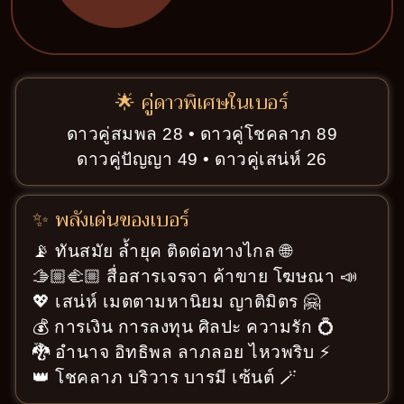
🌟 คู่ดาวพิเศษในเบอร์
ดาวคู่สมพล 28 • ดาวคู่โชคลาภ 89
ดาวคู่ปัญญา 49 • ดาวคู่เสน่ห์ 26
✨ พลังเด่นของเบอร์
📡 ทันสมัย ล้ำยุค ติดต่อทางไกล 🌐
🫱🏼‍🫲🏼 สื่อสารเจรจา ค้าขาย โฆษณา 📣
💖 เสน่ห์ เมตตามหานิยม ญาติมิตร 🤗
💰 การเงิน การลงทุน ศิลปะ ความรัก 💍
🐉 อำนาจ อิทธิพล ลาภลอย ไหวพริบ ⚡
👑 โชคลาภ บริวาร บารมี เซ้นต์ 🪄