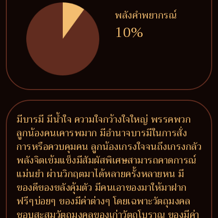
พลังคำพยากรณ์
10%
มีบารมี มีน้ำใจ ความใจกว้างใจใหญ่ พรรคพวก
ลูกน้องคนเคารพมาก มีอำนาจบารมีในการสั่ง
การหรือควบคุมคน ลูกน้องเกรงใจจนถึงเกรงกลัว
พลังจิตเข้มแข็งมีสัมผัสพิเศษสามารถคาดการณ์
แม่นยำ ผ่านวิกฤตมาได้หลายครั้งหลายหน มี
ของดีของขลังคุ้มตัว มีคนเอาของมาให้มาฝาก
ฟรีๆบ่อยๆ ของมีค่าต่างๆ โดยเฉพาะวัตถุมงคล
ชอบสะสมวัตถุมงคลของเก่าวัตถุโบราณ ของมีค่า