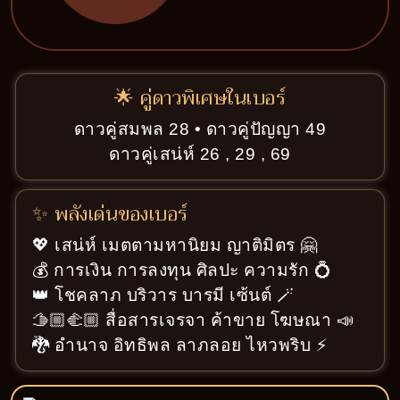
🌟 คู่ดาวพิเศษในเบอร์
ดาวคู่สมพล 28 • ดาวคู่ปัญญา 49
ดาวคู่เสน่ห์ 26 , 29 , 69
✨ พลังเด่นของเบอร์
💖 เสน่ห์ เมตตามหานิยม ญาติมิตร 🤗
💰 การเงิน การลงทุน ศิลปะ ความรัก 💍
👑 โชคลาภ บริวาร บารมี เซ้นต์ 🪄
🫱🏼‍🫲🏼 สื่อสารเจรจา ค้าขาย โฆษณา 📣
🐉 อำนาจ อิทธิพล ลาภลอย ไหวพริบ ⚡