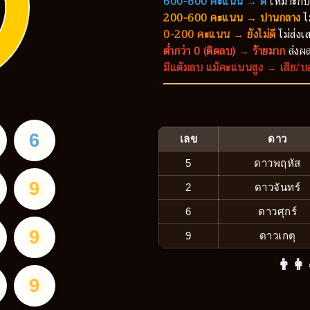
600-800 คะแนน → ดี
เหมาะกับ
200-600 คะแนน → ปานกลาง
ไ
0-200 คะแนน → ยังไม่ดี
ไม่ส่งเส
ต่ำกว่า 0 (ติดลบ) → ร้ายมาก
ส่งผล
มีแต้มลบ แม้คะแนนสูง → เสีย/บ
6
เลข
ดาว
5
ดาวพฤหัส
9
2
ดาวจันทร์
6
ดาวศุกร์
9
9
ดาวเกตุ
👨‍👩
9