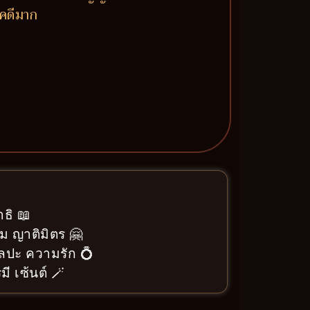
ชคดีมาก
ธิ 📖
ม ญาติมิตร 🤗
ิลปะ ความรัก 💍
ี เซ้นต์ 🪄