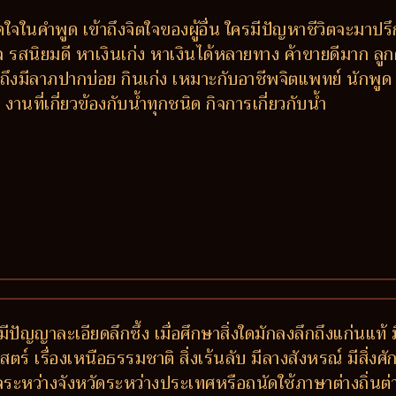
ติดใจในคำพูด เข้าถึงจิตใจของผู้อื่น ใครมีปัญหาชีวิตจะ
รสนิยมดี หาเงินเก่ง หาเงินได้หลายทาง ค้าขายดีมาก ลูกค้าติ
งมีลาภปากบ่อย กินเก่ง เหมาะกับอาชีพจิตแพทย์ นักพูด 
ที่เกี่ยวข้องกับน้ำทุกชนิด กิจการเกี่ยวกับน้ำ
มีปัญญาละเอียดลึกซึ้ง เมื่อศึกษาสิ่งใดมักลงลึกถึงแก่นแท้
ร์ เรื่องเหนือธรรมชาติ สิ่งเร้นลับ มีลางสังหรณ์ มีสิ่งศักด
กลระหว่างจังหวัดระหว่างประเทศหรือถนัดใช้ภาษาต่างถิ่นต