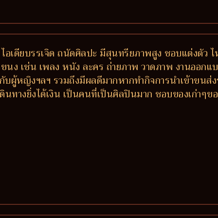
 ไอเดียบรรเจิด ถนัดศิลปะ มีสุนทรียภาพสูง ชอบแต่งตัว ไ
กแขนง เช่น เพลง หนัง ละคร ถ่ายภาพ วาดภาพ งานออกแบบ-ต
วกับผู้หญิงฯลฯ รวมถึงมีผลดีมากหากทำกิจการนำเข้าขนส่ง
งเดินทางยิ่งได้เงิน เป็นคนที่เป็นศิลปินมาก ชอบของเก่าๆข