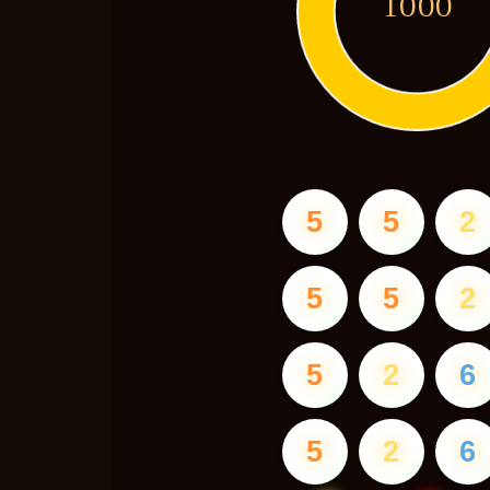
1000
5
5
2
5
5
2
5
2
6
5
2
6