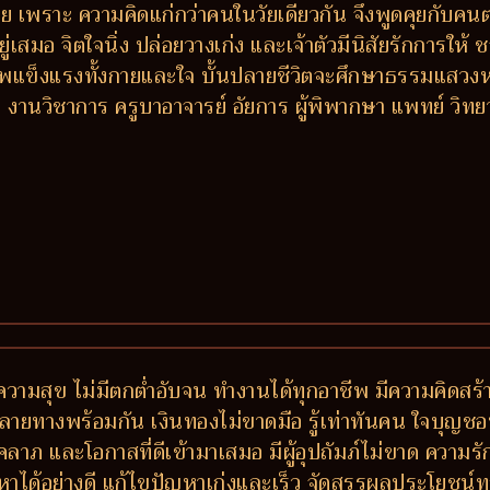
ง่าย เพราะ ความคิดแก่กว่าคนในวัยเดียวกัน จึงพูดคุยกับค
ยู่เสมอ จิตใจนิ่ง ปล่อยวางเก่ง และเจ้าตัวมีนิสัยรักการใ
าพแข็งแรงทั้งกายและใจ บั้นปลายชีวิตจะศึกษาธรรมแสวง
วิชาการ ครูบาอาจารย์ อัยการ ผู้พิพากษา แพทย์ วิทยากร ผู
วามสุข ไม่มีตกต่ำอับจน ทำงานได้ทุกอาชีพ มีความคิดสร้า
างพร้อมกัน เงินทองไม่ขาดมือ รู้เท่าทันคน ใจบุญชอบช่วย
ีโชคลาภ และโอกาสที่ดีเข้ามาเสมอ มีผู้อุปถัมภ์ไม่ขาด ควา
หาได้อย่างดี แก้ไขปัญหาเก่งและเร็ว จัดสรรผลประโยชน