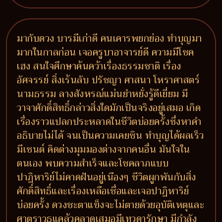
มากับดวง บารมีเก่าดี คนเคารพยกย่อง ทำบุญมา
มากในกาลก่อน เจอครูบาอาจารย์ดี ความมีโชค
เฮง สนใจศึกษาค้นคว้าเรื่องธรรมชาติ เรื่อง
อัศจรรย์ สิ่งเร้นลับ ปรัชญา ศาสนา โหราศาสตร์
นามธรรม ลางสังหรณ์แม่นยำหยั่งรู้ดีเยี่ยม มี
วาจาศักดิ์สิทธิ์กล่าวสิ่งใดมักเป็นจริงอยู่เสมอ เกิด
เรื่องราวแปลกประหลาดในชีวิตบ่อยครั้งซึ่งหาคำ
อธิบายไม่ได้ จนเป็นความเคยชิน ทำบุญได้ผลเร็ว
มีเซนต์ คิดต่างมุมมองต่างจากคนอื่น มันใจใน
ตนเอง พบความสำเร็จและโชคลาภแบบ
ปาฏิหาริย์ไม่คาดฝันอยู่เนืองๆ ชีวิตผูกพันกับสิ่ง
ศักดิ์สิทธิ์และเรื่องเหลือเชื่อและเจอปาฏิหาริย์
บ่อยครั้ง ดวงชะตาแข็งจะไม่ตายด้วยอุบัติเหตุและ
ศาตราวุธแคล้วคลาดเสมอมีเทวดารักษา มีกำลัง